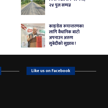
२४ पुल सम्पन्न
काङ्ग्रेस रूपान्तरणका
लागि वैधानिक बाटो
अपनाउन अरुण
सुबेदीको सुझाव !
Like us on Facebook