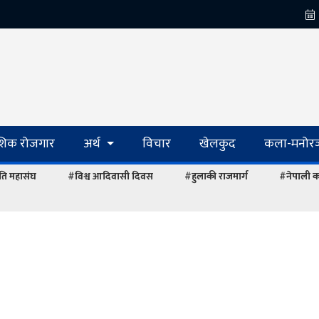
ेशिक रोजगार
अर्थ
विचार
खेलकुद
कला-मनोरञ
ि महासंघ
#विश्व आदिवासी दिवस
#हुलाकी राजमार्ग
#नेपाली का