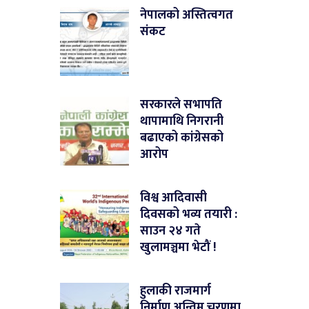
नेपालको अस्तित्वगत
संकट
सरकारले सभापति
थापामाथि निगरानी
बढाएको कांग्रेसको
आरोप
विश्व आदिवासी
दिवसको भव्य तयारी :
साउन २४ गते
खुलामञ्चमा भेटौं !
हुलाकी राजमार्ग
निर्माण अन्तिम चरणमा,