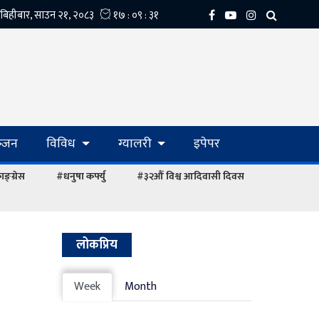
्‍जन
विविध
ग्यालरी
इपेपर
ङ्ग्रेस
#धनुषा कर्फ्यु
#३२औं विश्व आदिवासी दिवस
लोकप्रिय
Week
Month