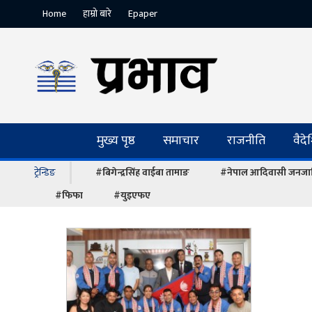
Home
हाम्रो बारे
Epaper
मुख्य पृष्ठ
समाचार
राजनीति
वैद
ट्रेन्डिङ
#बिगेन्द्रसिंह वाईबा तामाङ
#नेपाल आदिवासी जनजात
#फिफा
#युइएफए