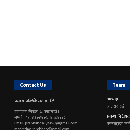
Contact Us
Team
अध्यक्ष
प्रभाव पब्लिकेसन प्रा.लि.
लालसरा राई
कार्यालय: सिफल–७, काठमाडौं ।
प्रबन्ध निर्देश
सम्पर्क: ०१–४३७३५७७, ४५८४३६८
Email:
prabhabdailynews@gmail.com
कृष्णबहादुर कार्
marketing2prabhab@gmail.com