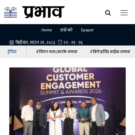
Home
हाम्रो बारे
Epaper
ट्रेन्डिङ
#सिएन थारु/आरके तामाङ
#बिगेन्द्रसिंह वाईबा तामाङ