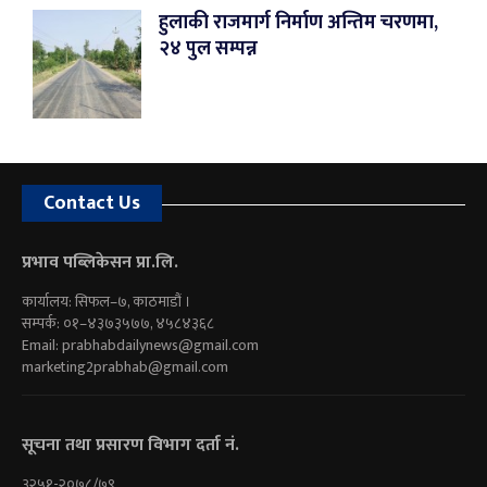
हुलाकी राजमार्ग निर्माण अन्तिम चरणमा,
२४ पुल सम्पन्न
Contact Us
प्रभाव पब्लिकेसन प्रा.लि.
कार्यालय: सिफल–७, काठमाडौं ।
सम्पर्क: ०१–४३७३५७७, ४५८४३६८
Email:
prabhabdailynews@gmail.com
marketing2prabhab@gmail.com
सूचना तथा प्रसारण विभाग दर्ता नं.
३२५१-२०७८/७९