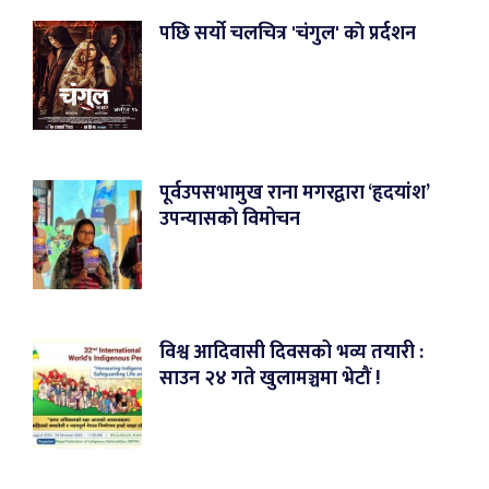
पछि सर्यो चलचित्र 'चंगुल' काे प्रर्दशन
पूर्वउपसभामुख राना मगरद्वारा ‘हृदयांश’
उपन्यासकाे विमोचन
विश्व आदिवासी दिवसको भव्य तयारी :
साउन २४ गते खुलामञ्चमा भेटौं !