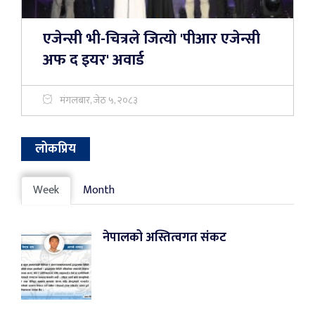
एजेन्सी भी-चित्रले जित्याे 'पीआर एजेन्सी
अफ द इयर' अवार्ड
मंगलबार, जेठ ५, २०८३
लोकप्रिय
Week
Month
नेपालको अस्तित्वगत संकट