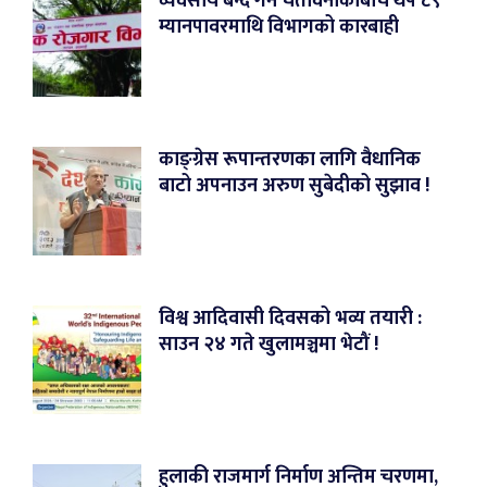
व्यवसाय बन्द गर्ने चेतावनीकाबीच थप ८९
म्यानपावरमाथि विभागको कारबाही
काङ्ग्रेस रूपान्तरणका लागि वैधानिक
बाटो अपनाउन अरुण सुबेदीको सुझाव !
विश्व आदिवासी दिवसको भव्य तयारी :
साउन २४ गते खुलामञ्चमा भेटौं !
हुलाकी राजमार्ग निर्माण अन्तिम चरणमा,