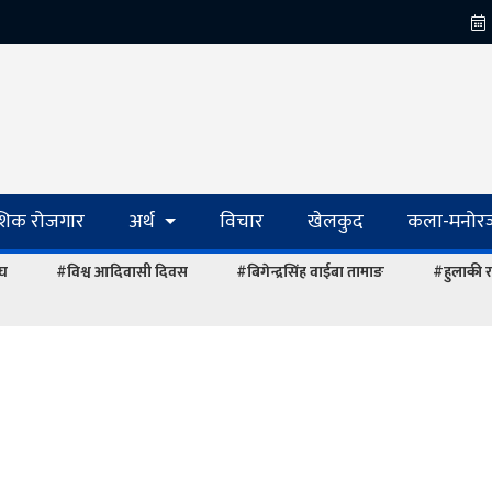
ेशिक रोजगार
अर्थ
विचार
खेलकुद
कला-मनोरञ
ंघ
#विश्व आदिवासी दिवस
#बिगेन्द्रसिंह वाईबा तामाङ
#हुलाकी र