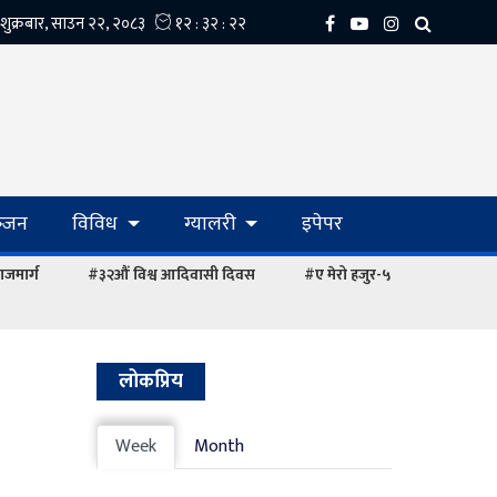
्‍जन
विविध
ग्यालरी
इपेपर
ाजमार्ग
#३२औं विश्व आदिवासी दिवस
#ए मेरो हजुर-५
लोकप्रिय
Week
Month