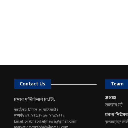
Contact Us
Team
अध्यक्ष
प्रभाव पब्लिकेसन प्रा.लि.
लालसरा राई
कार्यालय: सिफल–७, काठमाडौं ।
प्रबन्ध निर्देश
सम्पर्क: ०१–४३७३५७७, ४५८४३६८
Email:
prabhabdailynews@gmail.com
कृष्णबहादुर कार्
marketing2prabhab@gmail.com