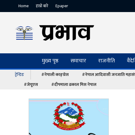
Home
हाम्रो बारे
Epaper
मुख्य पृष्ठ
समाचार
राजनीति
वैद
ट्रेन्डिङ
#नेपाली काङ्ग्रेस
#नेपाल आदिवासी जनजाति महास
#जेयूएस
#दीपमाला ढकाल मिस नेपाल