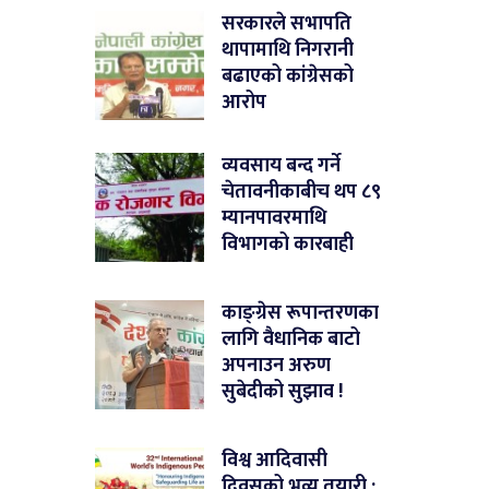
सरकारले सभापति
थापामाथि निगरानी
बढाएको कांग्रेसको
आरोप
व्यवसाय बन्द गर्ने
चेतावनीकाबीच थप ८९
म्यानपावरमाथि
विभागको कारबाही
काङ्ग्रेस रूपान्तरणका
लागि वैधानिक बाटो
अपनाउन अरुण
सुबेदीको सुझाव !
विश्व आदिवासी
दिवसको भव्य तयारी :