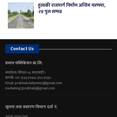
हुलाकी राजमार्ग निर्माण अन्तिम चरणमा,
२४ पुल सम्पन्न
Contact Us
प्रभाव पब्लिकेसन प्रा.लि.
कार्यालय: सिफल–७, काठमाडौं ।
सम्पर्क: ०१–४३७३५७७, ४५८४३६८
Email:
prabhabdailynews@gmail.com
marketing2prabhab@gmail.com
सूचना तथा प्रसारण विभाग दर्ता नं.
३२५१-२०७८/७९