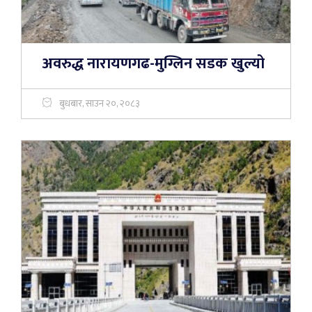
अवरुद्ध नारायणगढ-मुग्लिन सडक खुल्यो
बुधबार, साउन २०, २०८३