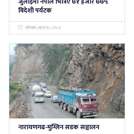
जुलाईमा नेपाल भित्रिए ७१ हजार ७७५
विदेशी पर्यटक
सोमबार, साउन १८, २०८३
नारायणगढ-मुग्लिन सडक सञ्चालन