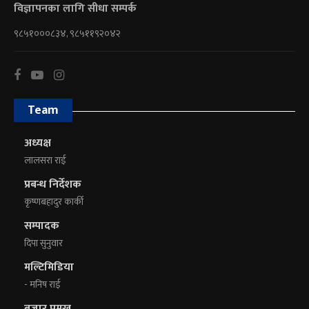
विज्ञापनका लागि सीधा सम्पर्क
९८५१०००८३४, ९८५११९२०४२
Team
अध्यक्ष
लालसरा राई
प्रबन्ध निर्देशक
कृष्णबहादुर कार्की
सम्पादक
दिपा सुनुवार
मल्टिमिडिया
- मनिष राई
बजार प्रमुख