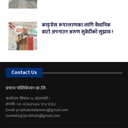
काङ्ग्रेस रूपान्तरणका लागि वैधानिक
बाटो अपनाउन अरुण सुबेदीको सुझाव !
Contact Us
प्रभाव पब्लिकेसन प्रा.लि.
कार्यालय: सिफल–७, काठमाडौं ।
सम्पर्क: ०१–४३७३५७७, ४५८४३६८
Email:
prabhabdailynews@gmail.com
marketing2prabhab@gmail.com