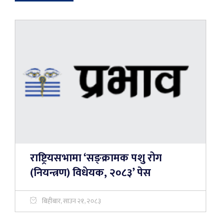
राष्ट्रियसभामा ‘सङ्क्रामक पशु रोग
(नियन्त्रण) विधेयक, २०८३’ पेस
बिहीबार, साउन २१, २०८३