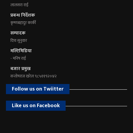
लालसरा राई
प्रबन्ध निर्देशक
कृष्णबहादुर कार्की
सम्पादक
दिपा सुनुवार
मल्टिमिडिया
- मनिष राई
बजार प्रमुख
सन्तोषराज खरेल ९८५११९२०४२
Follow us on Twiitter
Like us on Facebook