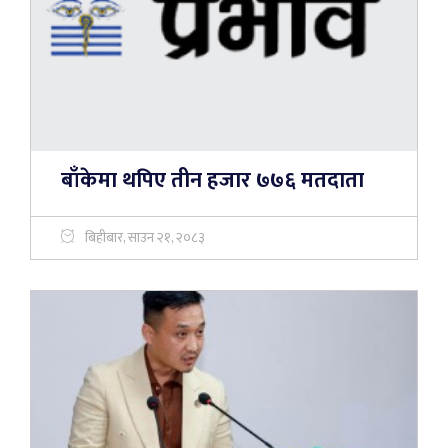
बाँकेमा थपिए तीन हजार ७७६ मतदाता
बिहीबार, साउन २१, २०८३