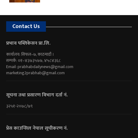
Contact Us
प्रभाव पब्लिकेसन प्रा.लि.
कार्यालय: सिफल–७, काठमाडौं ।
सम्पर्क: ०१–४३७३५७७, ४५८४३६८
Email:
prabhabdailynews@gmail.com
marketing2prabhab@gmail.com
सूचना तथा प्रसारण विभाग दर्ता नं.
३२५१-२०७८/७९
प्रेस काउन्सिल नेपाल सूचीकरण नं.