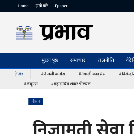
Home
हाम्रो बारे
Epaper
मुख्य पृष्ठ
समाचार
राजनीति
वैद
ट्रेन्डिङ
#नेपाली कांग्रेस
#नेपाली काङ्ग्रेस
#बिगेन्द्
#जेयूएस
#महासचिव शंकर पोखरेल
माैसम
निजामती सेवा