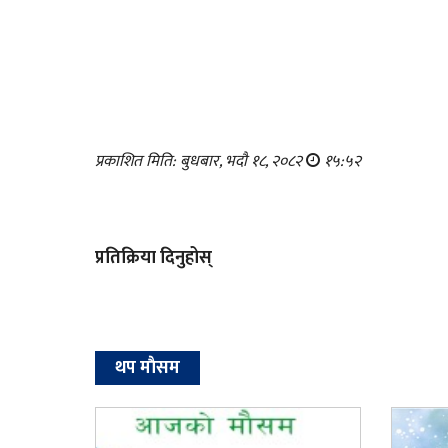
प्रकाशित मिति: बुधबार, भदौ १८, २०८२
१५:५२
प्रतिक्रिया दिनुहोस्
थप माैसम