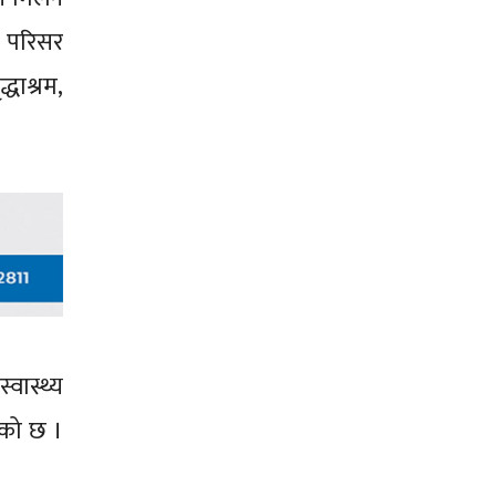
य परिसर
ाश्रम,
वास्थ्य
ेको छ ।