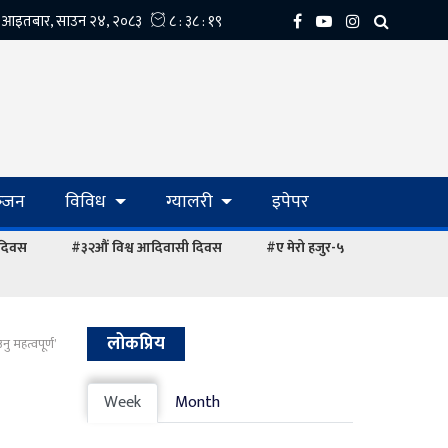
्‍जन
विविध
ग्यालरी
इपेपर
 दिवस
#३२औं विश्व आदिवासी दिवस
#ए मेरो हजुर-५
लोकप्रिय
ु महत्वपूर्ण’
Week
Month