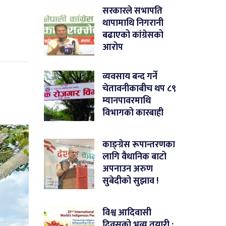
सरकारले सभापति
थापामाथि निगरानी
बढाएको कांग्रेसको
आरोप
व्यवसाय बन्द गर्ने
चेतावनीकाबीच थप ८९
म्यानपावरमाथि
विभागको कारबाही
काङ्ग्रेस रूपान्तरणका
लागि वैधानिक बाटो
अपनाउन अरुण
सुबेदीको सुझाव !
विश्व आदिवासी
दिवसको भव्य तयारी :