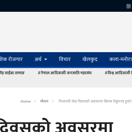
ेशिक रोजगार
अर्थ
विचार
खेलकुद
कला-मनोरञ
रसिंह वाईबा तामाङ
#नेपाल आदिवासी जनजाति महासंघ
#विश्व आदिवासी
Home
माैसम
निजामती सेवा दिवसको अवसरमा ‘बिरुवा रोप्नुभन्दा हुर्काउन
 दिवसको अवसरमा