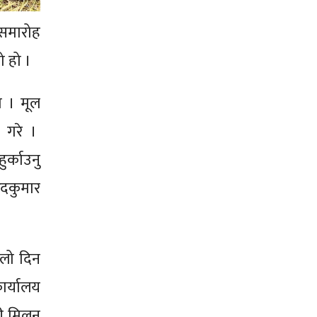
 समारोह
ो हो ।
ो । मूल
भ गरे ।
ुर्काउनु
रदकुमार
िलो दिन
ार्यालय
री मिलन