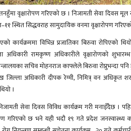
हुँमा वृक्षारोपण गरिएको छ । निजामती सेवा दिवस मूल
 स्थित सिद्धवराह सामुदायिक वनमा वृक्षारोपण गरिएक
ो कार्यक्रममा विभिन्न प्रजातिका बिरुवा रोपिएको थिय
ला अधिकारी रामकृष्ण अधिकारीले वृक्षारोणको शुभारम्
त्रालयका सचिव मोहनराज काफ्लेले बिरुवा रोप्नुभन्दा पनि ह
ुख जिल्ला अधिकारी दीपक रेग्मी, निमित्र् वन अधिकृत श
थियो ।
निजामती सेवा दिवस विविध कार्यक्रम गरी मनाइँदैछ । पह
ण गरिएको छ भने यही भदौ १९ गते प्रदेश जनस्वास्थ्य क
रोग नियन्त्रण सम्बन्धी सचेतना कार्यक्रम, २० गते कर्मचा