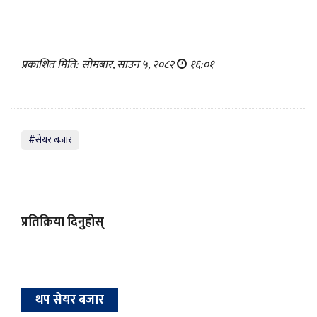
प्रकाशित मिति: सोमबार, साउन ५, २०८२
१६:०१
#सेयर बजार
प्रतिक्रिया दिनुहोस्
थप सेयर बजार