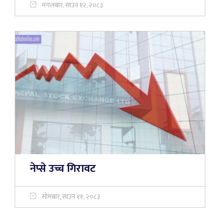
मंगलबार, साउन १२, २०८३
नेप्से उच्च गिरावट
सोमबार, साउन ११, २०८३