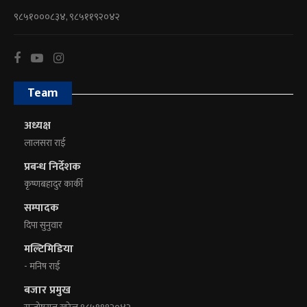
९८५१०००८३४, ९८५११९२०४२
Team
अध्यक्ष
लालसरा राई
प्रबन्ध निर्देशक
कृष्णबहादुर कार्की
सम्पादक
दिपा सुनुवार
मल्टिमिडिया
- मनिष राई
बजार प्रमुख