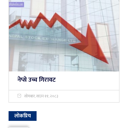
नेप्से उच्च गिरावट
सोमबार, साउन ११, २०८३
लोकप्रिय