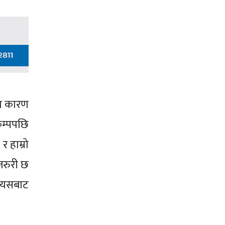
का कारण
ूकम्पपछि
र हाम्रो
 जरुरी छ
त्यसबाट