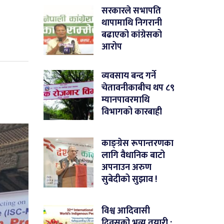
सरकारले सभापति
थापामाथि निगरानी
बढाएको कांग्रेसको
आरोप
व्यवसाय बन्द गर्ने
चेतावनीकाबीच थप ८९
म्यानपावरमाथि
विभागको कारबाही
काङ्ग्रेस रूपान्तरणका
लागि वैधानिक बाटो
अपनाउन अरुण
सुबेदीको सुझाव !
विश्व आदिवासी
दिवसको भव्य तयारी :