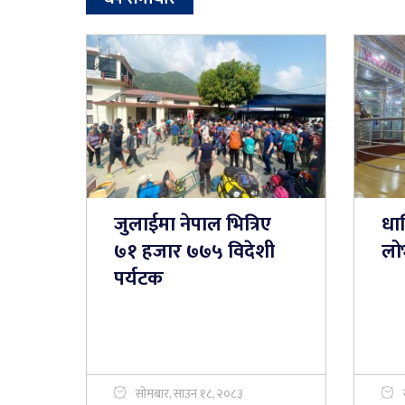
जुलाईमा नेपाल भित्रिए
धा
७१ हजार ७७५ विदेशी
लो
पर्यटक
सोमबार, साउन १८, २०८३