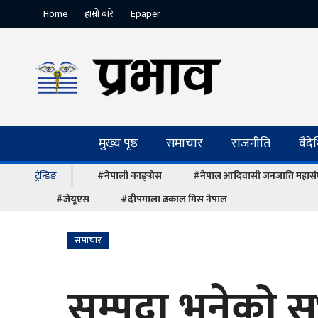
Home
हाम्रो बारे
Epaper
मुख्य पृष्ठ
समाचार
राजनीति
वैद
ट्रेन्डिङ
#नेपाली काङ्ग्रेस
#नेपाल आदिवासी जनजाति महास
#जेयूएस
#दीपमाला ढकाल मिस नेपाल
समाचार
सम्पदा भनेको 