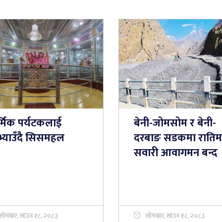
र्मिक पर्यटकलाई
बेनी-जोमसोम र बेनी-
भ्याउँदै सिसमहल
दरबाङ सडकमा रातिम
सवारी आवागमन बन्द
सोमबार, साउन १८, २०८३
सोमबार, साउन १८, २०८३