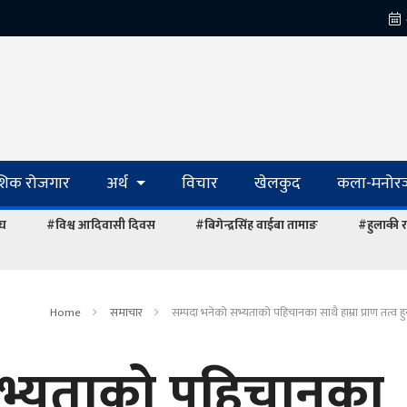
ेशिक रोजगार
अर्थ
विचार
खेलकुद
कला-मनोरञ
ंघ
#विश्व आदिवासी दिवस
#बिगेन्द्रसिंह वाईबा तामाङ
#हुलाकी र
Home
समाचार
सम्पदा भनेको सभ्यताको पहिचानका साथै हाम्रा प्राण तत्व हुन्ः 
सभ्यताको पहिचानका