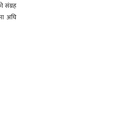
ो संग्रह
पमा अघि