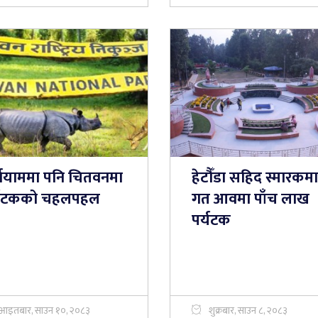
्षायाममा पनि चितवनमा
हेटौँडा सहिद स्मारकमा
्यटकको चहलपहल
गत आवमा पाँच लाख
पर्यटक
आइतबार, साउन १०, २०८३
शुक्रबार, साउन ८, २०८३