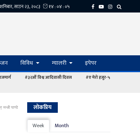
्‍जन
विविध
ग्यालरी
इपेपर
ाजमार्ग
#३२औं विश्व आदिवासी दिवस
#ए मेरो हजुर-५
लोकप्रिय
मन्त्री पाण्डे
Week
Month