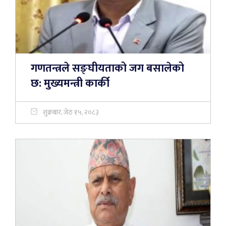
गणतन्त्रले सङ्घीयताको जग बसालेको
छ: मुख्यमन्त्री कार्की
शुक्रबार, जेठ १५, २०८३