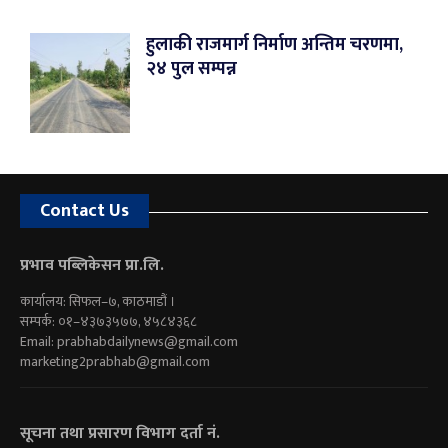
हुलाकी राजमार्ग निर्माण अन्तिम चरणमा,
२४ पुल सम्पन्न
Contact Us
प्रभाव पब्लिकेसन प्रा.लि.
कार्यालय: सिफल–७, काठमाडौं ।
सम्पर्क: ०१–४३७३५७७, ४५८४३६८
Email:
prabhabdailynews@gmail.com
marketing2prabhab@gmail.com
सूचना तथा प्रसारण विभाग दर्ता नं.