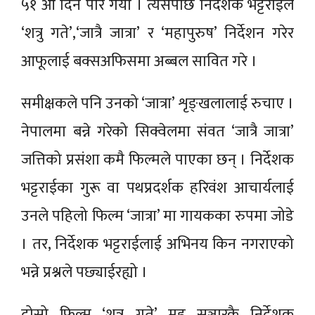
५१ औँ दिन पार गर्यो । त्यसपछि निर्देशक भट्टराईले
‘शत्रु गते’,‘जात्रै जात्रा’ र ‘महापुरुष’ निर्देशन गरेर
आफूलाई बक्सअफिसमा अब्बल सावित गरे ।
समीक्षकले पनि उनको ‘जात्रा’ शृङ्खलालाई रुचाए ।
नेपालमा बन्ने गरेको सिक्वेलमा संवत ‘जात्रै जात्रा’
जत्तिको प्रसंशा कमै फिल्मले पाएका छन् । निर्देशक
भट्टराईका गुरू वा पथप्रदर्शक हरिवंश आचार्यलाई
उनले पहिलो फिल्म ‘जात्रा’ मा गायकका रुपमा जोडे
। तर, निर्देशक भट्टराईलाई अभिनय किन नगराएको
भन्ने प्रश्नले पछ्याईरह्यो ।
दोस्रो फिल्म ‘शत्रु गते’ मह सञ्चारकै निर्देशक