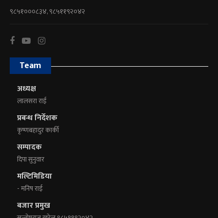
९८५१०००८३४, ९८५११९२०४२
Team
अध्यक्ष
लालसरा राई
प्रबन्ध निर्देशक
कृष्णबहादुर कार्की
सम्पादक
दिपा सुनुवार
मल्टिमिडिया
- मनिष राई
बजार प्रमुख
सन्तोषराज खरेल ९८५११९२०४२