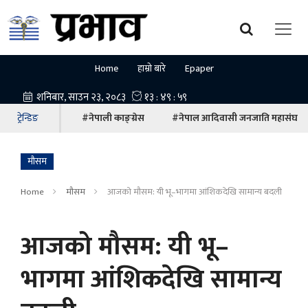
Home
हाम्रो बारे
Epaper
ट्रेन्डिङ
#नेपाली काङ्ग्रेस
#नेपाल आदिवासी जनजाति महासंघ
माैसम
Home
माैसम
आजको मौसम: यी भू–भागमा आंशिकदेखि सामान्य बदली
आजको मौसम: यी भू–
भागमा आंशिकदेखि सामान्य