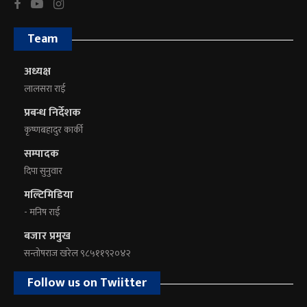
Team
अध्यक्ष
लालसरा राई
प्रबन्ध निर्देशक
कृष्णबहादुर कार्की
सम्पादक
दिपा सुनुवार
मल्टिमिडिया
- मनिष राई
बजार प्रमुख
सन्तोषराज खरेल ९८५११९२०४२
Follow us on Twiitter