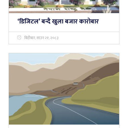
‘डिजिटल’ बन्दै खुला बजार कारोबार
बिहीबार, साउन २१, २०८३