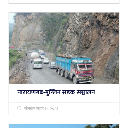
नारायणगढ-मुग्लिन सडक सञ्चालन
सोमबार, साउन १८, २०८३