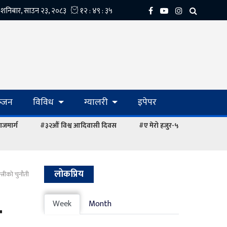
्‍जन
विविध
ग्यालरी
इपेपर
ाजमार्ग
#३२औं विश्व आदिवासी दिवस
#ए मेरो हजुर-५
लोकप्रिय
त्रीको चुनौती
ो
Week
Month