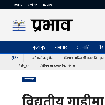
Home
हाम्रो बारे
Epaper
मुख्य पृष्ठ
समाचार
राजनीति
वैद
ट्रेन्डिङ
#नेपाली काङ्ग्रेस
#नेपाल आदिवासी जनजाति महास
#जेयूएस
#दीपमाला ढकाल मिस नेपाल
समाचार
विद्युतीय गाडीम