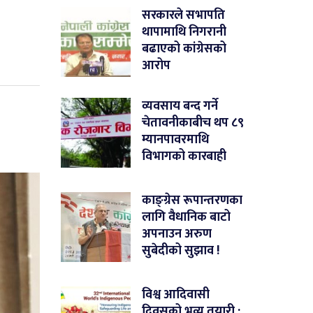
सरकारले सभापति
थापामाथि निगरानी
बढाएको कांग्रेसको
आरोप
व्यवसाय बन्द गर्ने
चेतावनीकाबीच थप ८९
म्यानपावरमाथि
विभागको कारबाही
काङ्ग्रेस रूपान्तरणका
लागि वैधानिक बाटो
अपनाउन अरुण
सुबेदीको सुझाव !
विश्व आदिवासी
दिवसको भव्य तयारी :