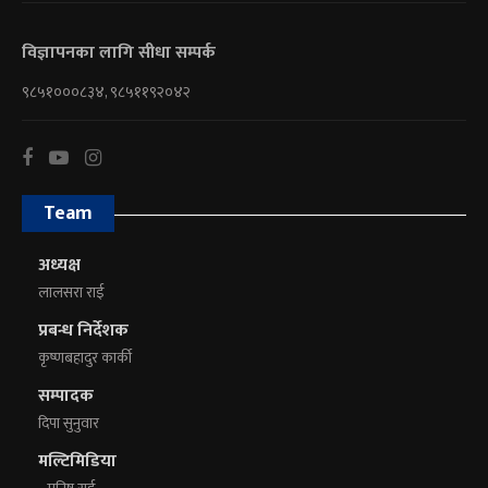
विज्ञापनका लागि सीधा सम्पर्क
९८५१०००८३४, ९८५११९२०४२
Team
अध्यक्ष
लालसरा राई
प्रबन्ध निर्देशक
कृष्णबहादुर कार्की
सम्पादक
दिपा सुनुवार
मल्टिमिडिया