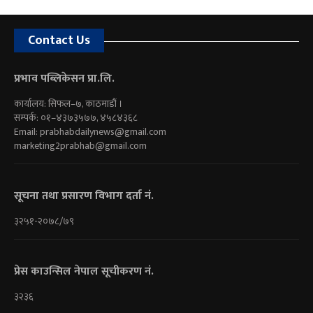
Contact Us
प्रभाव पब्लिकेसन प्रा.लि.
कार्यालय: सिफल–७, काठमाडौं ।
सम्पर्क: ०१–४३७३५७७, ४५८४३६८
Email:
prabhabdailynews@gmail.com
marketing2prabhab@gmail.com
सूचना तथा प्रसारण विभाग दर्ता नं.
३२५१-२०७८/७९
प्रेस काउन्सिल नेपाल सूचीकरण नं.
३२३६