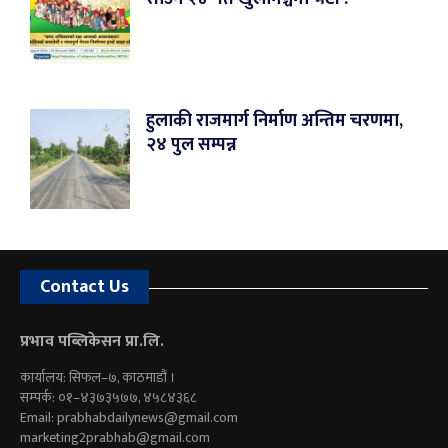
हुलाकी राजमार्ग निर्माण अन्तिम चरणमा,
२४ पुल सम्पन्न
Contact Us
प्रभाव पब्लिकेसन प्रा.लि.
कार्यालय: सिफल–७, काठमाडौं ।
सम्पर्क: ०१–४३७३५७७, ४५८४३६८
Email:
prabhabdailynews@gmail.com
marketing2prabhab@gmail.com