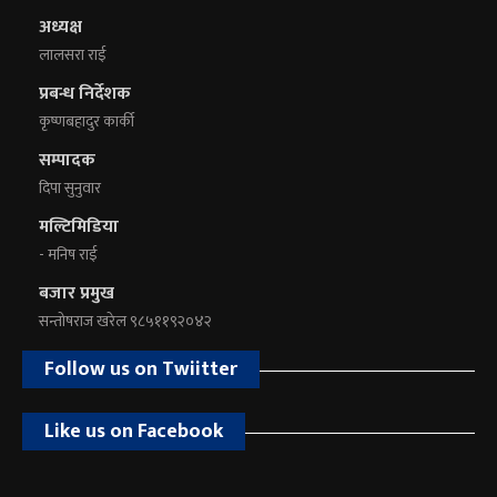
अध्यक्ष
लालसरा राई
प्रबन्ध निर्देशक
कृष्णबहादुर कार्की
सम्पादक
दिपा सुनुवार
मल्टिमिडिया
- मनिष राई
बजार प्रमुख
सन्तोषराज खरेल ९८५११९२०४२
Follow us on Twiitter
Like us on Facebook