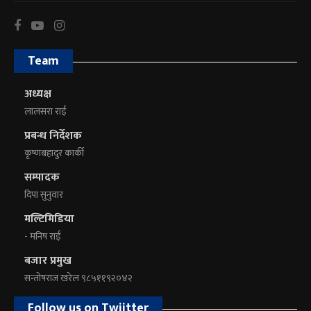
Team
अध्यक्ष
लालसरा राई
प्रबन्ध निर्देशक
कृष्णबहादुर कार्की
सम्पादक
दिपा सुनुवार
मल्टिमिडिया
- मनिष राई
बजार प्रमुख
सन्तोषराज खरेल ९८५११९२०४२
Follow us on Twiitter