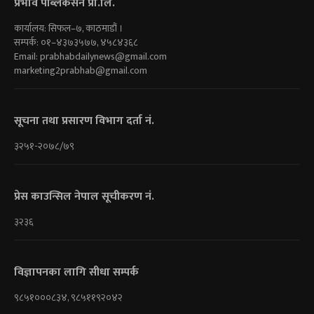
प्रभाव पब्लिकेसन प्रा.लि.
कार्यालय: सिफल–७, काठमाडौं ।
सम्पर्क: ०१–४३७३५७७, ४५८४३६८
Email:
prabhabdailynews@gmail.com
marketing2prabhab@gmail.com
सूचना तथा प्रसारण विभाग दर्ता नं.
३२५१-२०७८/७९
प्रेस काउन्सिल नेपाल सूचीकरण नं.
३२३६
विज्ञापनका लागि सीधा सम्पर्क
९८५१०००८३४, ९८५११९२०४२