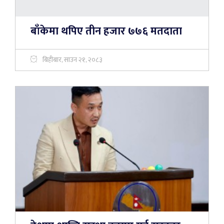
बाँकेमा थपिए तीन हजार ७७६ मतदाता
बिहीबार, साउन २१, २०८३