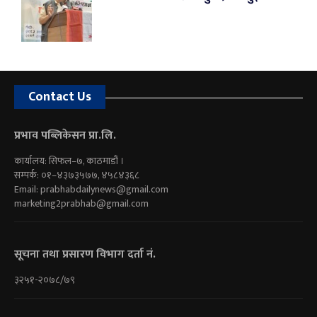
Contact Us
प्रभाव पब्लिकेसन प्रा.लि.
कार्यालय: सिफल–७, काठमाडौं ।
सम्पर्क: ०१–४३७३५७७, ४५८४३६८
Email:
prabhabdailynews@gmail.com
marketing2prabhab@gmail.com
सूचना तथा प्रसारण विभाग दर्ता नं.
३२५१-२०७८/७९