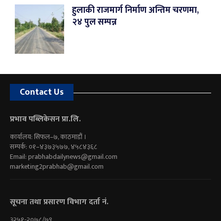
हुलाकी राजमार्ग निर्माण अन्तिम चरणमा,
२४ पुल सम्पन्न
Contact Us
प्रभाव पब्लिकेसन प्रा.लि.
कार्यालय: सिफल–७, काठमाडौं ।
सम्पर्क: ०१–४३७३५७७, ४५८४३६८
Email:
prabhabdailynews@gmail.com
marketing2prabhab@gmail.com
सूचना तथा प्रसारण विभाग दर्ता नं.
३२५१-२०७८/७९