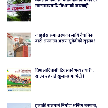
व्यवसाय बन्द गर्ने चेतावनीकाबीच थप ८९
म्यानपावरमाथि विभागको कारबाही
काङ्ग्रेस रूपान्तरणका लागि वैधानिक
बाटो अपनाउन अरुण सुबेदीको सुझाव !
विश्व आदिवासी दिवसको भव्य तयारी :
साउन २४ गते खुलामञ्चमा भेटौं !
हुलाकी राजमार्ग निर्माण अन्तिम चरणमा,