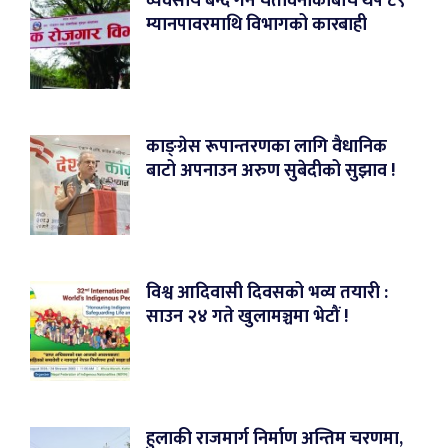
व्यवसाय बन्द गर्ने चेतावनीकाबीच थप ८९
म्यानपावरमाथि विभागको कारबाही
काङ्ग्रेस रूपान्तरणका लागि वैधानिक
बाटो अपनाउन अरुण सुबेदीको सुझाव !
विश्व आदिवासी दिवसको भव्य तयारी :
साउन २४ गते खुलामञ्चमा भेटौं !
हुलाकी राजमार्ग निर्माण अन्तिम चरणमा,