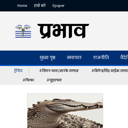
Home
हाम्रो बारे
Epaper
मुख्य पृष्ठ
समाचार
राजनीति
वैद
ट्रेन्डिङ
#सिएन थारु/आरके तामाङ
#बिगेन्द्रसिंह वाईबा ताम
#फिफा
#युइएफए