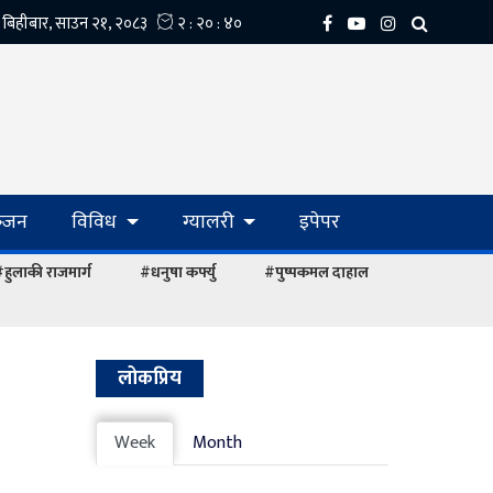
्‍जन
विविध
ग्यालरी
इपेपर
हुलाकी राजमार्ग
#धनुषा कर्फ्यु
#पुष्पकमल दाहाल
लोकप्रिय
Week
Month