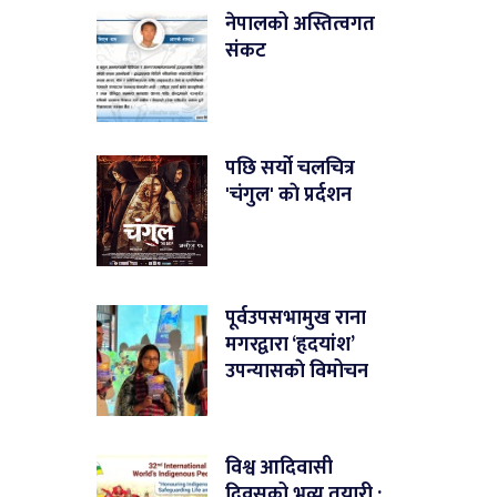
नेपालको अस्तित्वगत
संकट
पछि सर्यो चलचित्र
'चंगुल' काे प्रर्दशन
पूर्वउपसभामुख राना
मगरद्वारा ‘हृदयांश’
उपन्यासकाे विमोचन
विश्व आदिवासी
दिवसको भव्य तयारी :