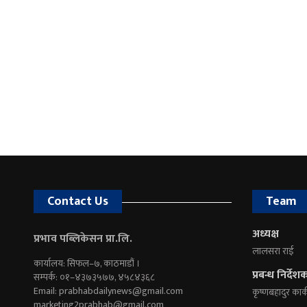
Contact Us
Team
अध्यक्ष
प्रभाव पब्लिकेसन प्रा.लि.
लालसरा राई
कार्यालय: सिफल–७, काठमाडौं ।
प्रबन्ध निर्देश
सम्पर्क: ०१–४३७३५७७, ४५८४३६८
Email:
prabhabdailynews@gmail.com
कृष्णबहादुर कार्
marketing2prabhab@gmail.com