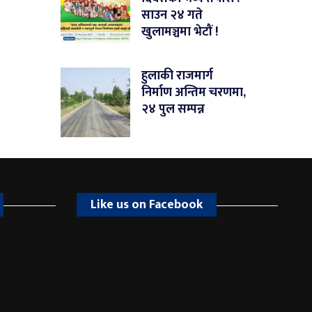
साउन २४ गते
खुलामञ्चमा भेटौं !
हुलाकी राजमार्ग
निर्माण अन्तिम चरणमा,
२४ पुल सम्पन्न
Like us on Facebook