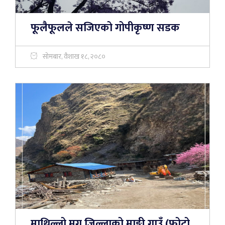
फूलैफूलले सजिएको गोपीकृष्ण सडक
सोमबार, वैशाख १८, २०८०
माथिल्लो मुगु जिल्लाको माङ्गी गाउँ (फोटो