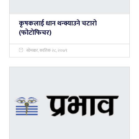
कृषकलाई धान थन्क्याउने चटारो
(फोटोफिचर)
सोमबार, कात्तिक २८, २०७९