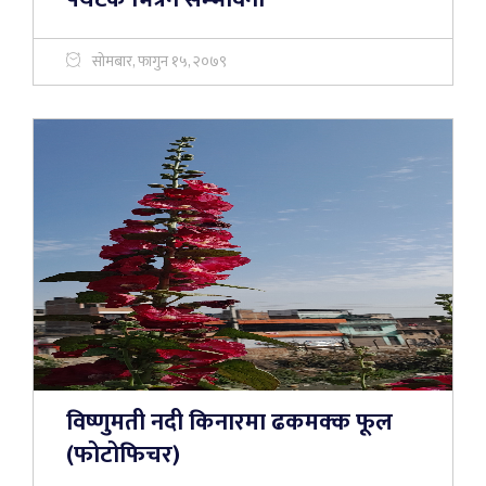
सोमबार, फागुन १५, २०७९
विष्णुमती नदी किनारमा ढकमक्क फूल
(फोटोफिचर)