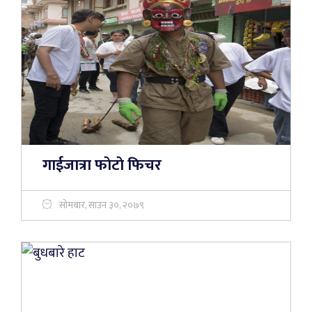
गाईजात्रा फाेटाे फिचर
सोमबार, साउन ३०, २०७९