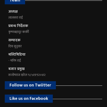
Team
अध्यक्ष
लालसरा राई
प्रबन्ध निर्देशक
कृष्णबहादुर कार्की
सम्पादक
दिपा सुनुवार
मल्टिमिडिया
- मनिष राई
बजार प्रमुख
सन्तोषराज खरेल ९८५११९२०४२
Follow us on Twiitter
Like us on Facebook