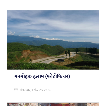
मनमोहक इलाम (फोटोफिचर)
मंगलबार, असोज २५, २०७९