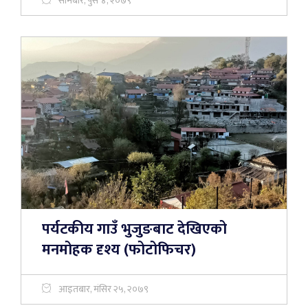
सोमबार, पुस ४, २०७९
पर्यटकीय गाउँ भुजुङबाट देखिएको
मनमोहक दृश्य (फोटोफिचर)
आइतबार, मंसिर २५, २०७९