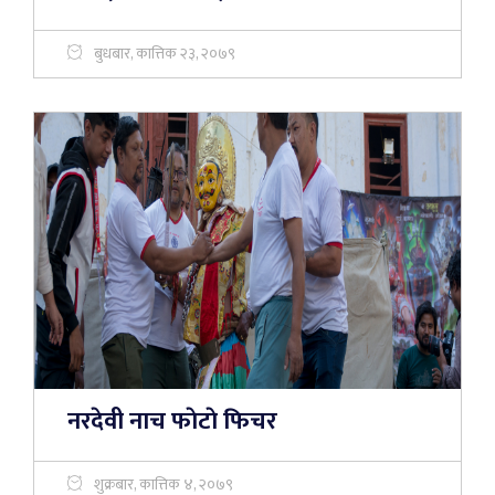
बुधबार, कात्तिक २३, २०७९
नरदेवी नाच फाेटाे फिचर
शुक्रबार, कात्तिक ४, २०७९