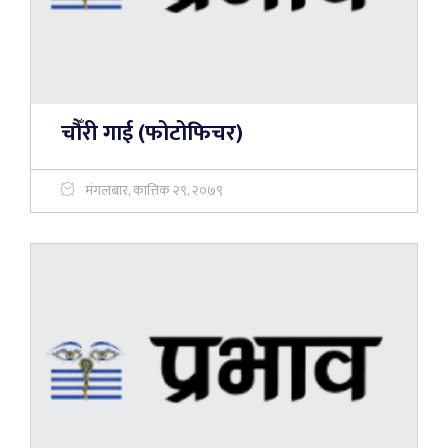
चौँरी गाई (फोटोफिचर)
मंगलबार, कात्तिक २९, २०७९