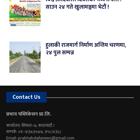
साउन २४ गते खुलामञ्चमा भेटौं !
हुलाकी राजमार्ग निर्माण अन्तिम चरणमा,
२४ पुल सम्पन्न
Contact Us
प्रभाव पब्लिकेसन प्रा.लि.
कार्यालय: सिफल–७, काठमाडौं ।
सम्पर्क: ०१–४३७३५७७, ४५८४३६८
Email:
prabhabdailynews@gmail.com