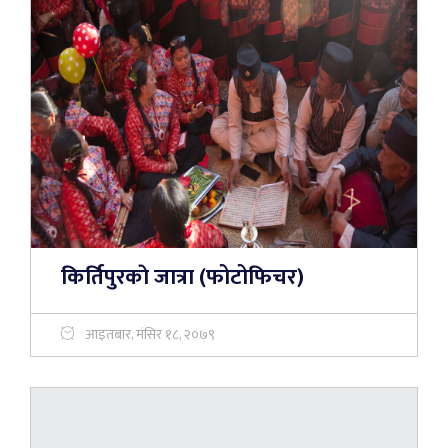
किर्तिपुरकाे जात्रा‍‍‌ (फोटोफिचर)
आइतबार, मंसिर १८, २०७९