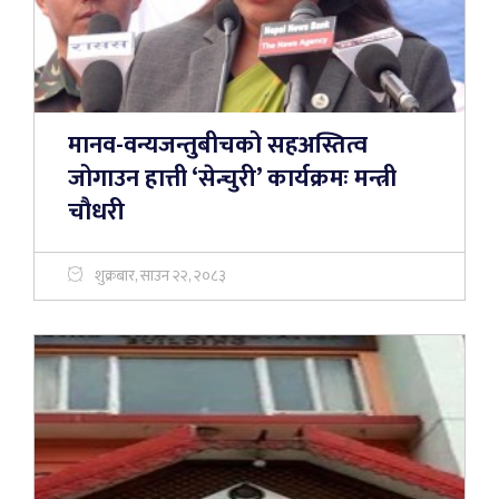
मानव-वन्यजन्तुबीचको सहअस्तित्व
जोगाउन हात्ती ‘सेन्चुरी’ कार्यक्रमः मन्त्री
चौधरी
शुक्रबार, साउन २२, २०८३