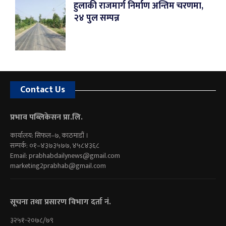
हुलाकी राजमार्ग निर्माण अन्तिम चरणमा,
२४ पुल सम्पन्न
Contact Us
प्रभाव पब्लिकेसन प्रा.लि.
कार्यालय: सिफल–७, काठमाडौं ।
सम्पर्क: ०१–४३७३५७७, ४५८४३६८
Email:
prabhabdailynews@gmail.com
marketing2prabhab@gmail.com
सूचना तथा प्रसारण विभाग दर्ता नं.
३२५१-२०७८/७९