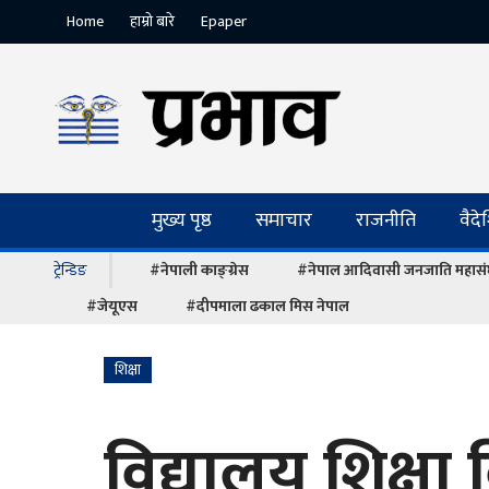
Home
हाम्रो बारे
Epaper
मुख्य पृष्ठ
समाचार
राजनीति
वैद
ट्रेन्डिङ
#नेपाली काङ्ग्रेस
#नेपाल आदिवासी जनजाति महास
#जेयूएस
#दीपमाला ढकाल मिस नेपाल
शिक्षा
विद्यालय शिक्षा