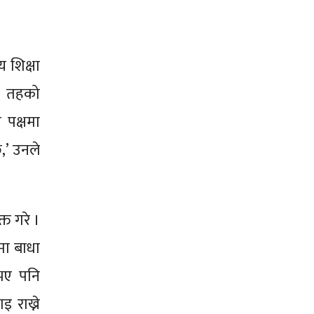
य शिक्षा
का तहको
 पक्षमा
,’ उनले
्त गरे ।
मा बाधा
 भए पनि
 राख्ने