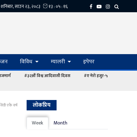
्‍जन
विविध
ग्यालरी
इपेपर
ाजमार्ग
#३२औं विश्व आदिवासी दिवस
#ए मेरो हजुर-५
लोकप्रिय
सिडी एकै वर्ष
Week
Month