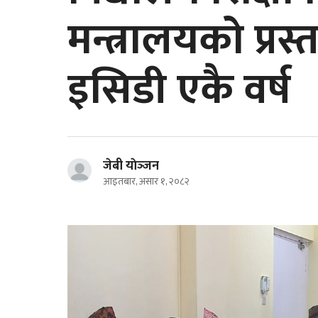
मन्त्रालयको प्रस
इसिडी एकै वर्ष
जेबी याेञ्‍जन
आइतबार, असार १, २०८२