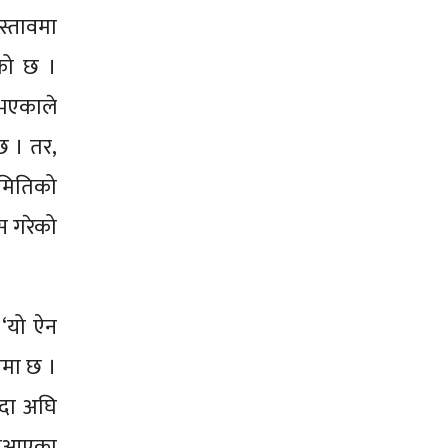
रस्तावमा
एको छ ।
े भएकाले
छ । तर,
मितिको
स गरेको
। ‘यो ऐन
ावमा छ ।
न्दा अघि
ा नआएका