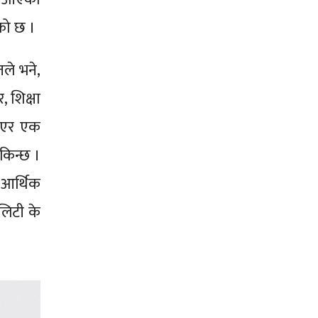
को छ ।
तले भने,
 शिक्षा
 भएर एक
सकिन्छ ।
 आर्थिक
ालिटी के