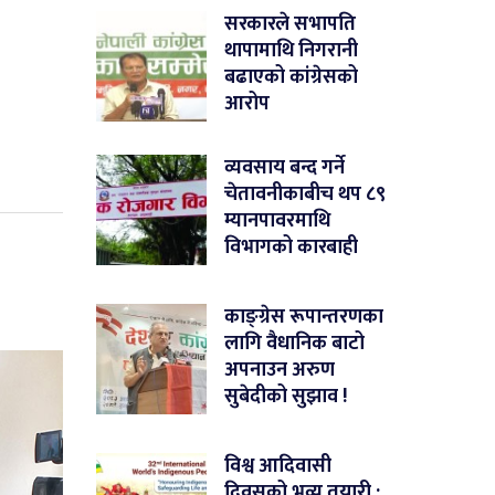
सरकारले सभापति
थापामाथि निगरानी
बढाएको कांग्रेसको
आरोप
व्यवसाय बन्द गर्ने
चेतावनीकाबीच थप ८९
म्यानपावरमाथि
विभागको कारबाही
काङ्ग्रेस रूपान्तरणका
लागि वैधानिक बाटो
अपनाउन अरुण
सुबेदीको सुझाव !
विश्व आदिवासी
दिवसको भव्य तयारी :