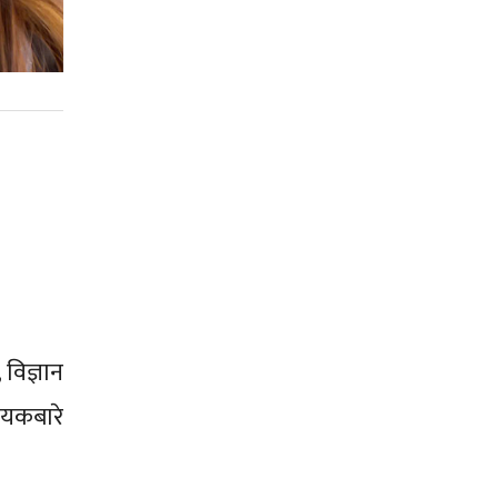
 विज्ञान
धेयकबारे