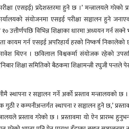
क्षा (एसइई) प्रदेशस्तरमा हुने छ ।’ मन्त्रालयले गरेको प्
ा कार्यालयको संयोजनमा एसइई परीक्षा सञ्चालन हुने जना
 १० उत्तीर्णपछि विभिन्न शिक्षाका धारमा अध्ययन गर्न सक्न
ुपता कायम गर्न एसइई अपरिहार्य हरको निष्कर्ष निकालेको 
मावेश थिएन । छविलाल विश्वकर्मा संयोजक रहेको उपस
बार शिक्षा समितिको बैठकमा शिक्षामन्त्री रघुजी पन्तले पे
ै स्थापना र सञ्चालन गर्ने अर्को प्रस्ताव मन्त्रालयको छ 
 गुठी र कम्पनीअन्तर्गत स्थापना र सञ्चालन हुने छ,’ प्रस्त
लयले प्रस्ताव गरेको छ । प्रस्तावमा यो ऐन प्रारम्भ हुनुभ
्राप्त गरेको भएता पनि ऐन प्रारम्भ हुँदाका बखत सञ्चालनम