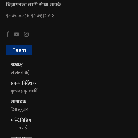
विज्ञापनका लागि सीधा सम्पर्क
९८५१०००८३४, ९८५११९२०४२
Team
अध्यक्ष
लालसरा राई
प्रबन्ध निर्देशक
कृष्णबहादुर कार्की
सम्पादक
दिपा सुनुवार
मल्टिमिडिया
- मनिष राई