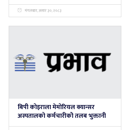
मंगलबार, असार ३०, २०८३
बिपी कोइराला मेमोरियल क्यान्सर
अस्पतालको कर्मचारीकोे तलब भुक्तानी