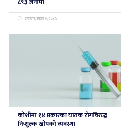
८९३ जनामा
शुक्रबार, साउन १, २०८३
कोशीमा १४ प्रकारका घातक रोगविरुद्ध
निःशुल्क खोपको व्यवस्था