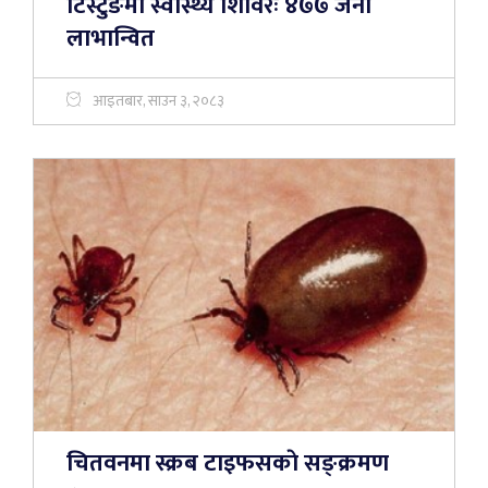
टिस्टुङमा स्वास्थ्य शिविरः ४७७ जना
लाभान्वित
आइतबार, साउन ३, २०८३
चितवनमा स्क्रब टाइफसकाे सङ्क्रमण