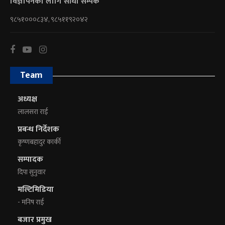
विज्ञापनका लागि सीधा सम्पर्क
९८५१०००८३४, ९८५११९२०४२
Team
अध्यक्ष
लालसरा राई
प्रबन्ध निर्देशक
कृष्णबहादुर कार्की
सम्पादक
दिपा सुनुवार
मल्टिमिडिया
- मनिष राई
बजार प्रमुख