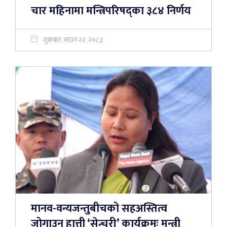
चार महिनामा मन्त्रिपरिषद्का ३८४ निर्णय
शुक्रबार, साउन २२, २०८३
मानव-वन्यजन्तुबीचको सहअस्तित्व
जोगाउन हात्ती ‘सेन्चुरी’ कार्यक्रमः मन्त्री