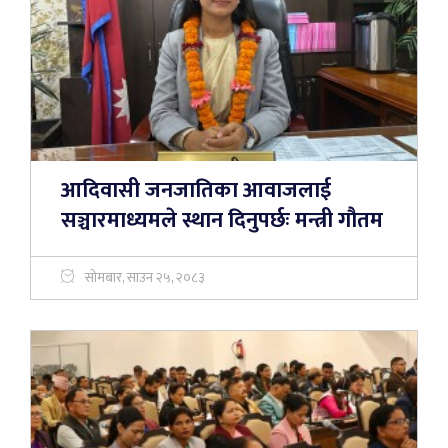
आदिवासी जनजातिका आवाजलाई
सञ्चारमाध्यमले स्थान दिनुपर्छः मन्त्री गौतम
सोमबार, साउन २५, २०८३