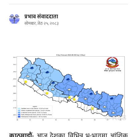
प्रभाव संवाददाता
सोमबार, जेठ २५, २०८३
काठमाडौं-
आज देशका विभिन्न भू-भागमा आंशिक