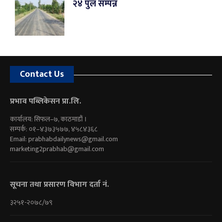
२४ पुल सम्पन्न
Contact Us
प्रभाव पब्लिकेसन प्रा.लि.
कार्यालय: सिफल–७, काठमाडौं ।
सम्पर्क: ०१–४३७३५७७, ४५८४३६८
Email:
prabhabdailynews@gmail.com
marketing2prabhab@gmail.com
सूचना तथा प्रसारण विभाग दर्ता नं.
३२५१-२०७८/७९