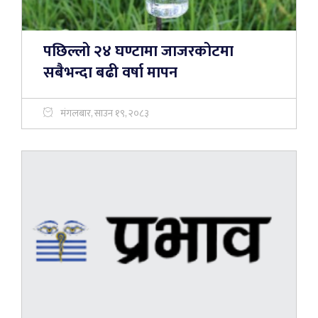
पछिल्लो २४ घण्टामा जाजरकोटमा
सबैभन्दा बढी वर्षा मापन
मंगलबार, साउन १९, २०८३