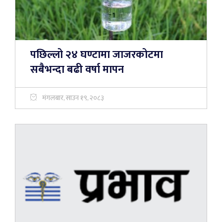
पछिल्लो २४ घण्टामा जाजरकोटमा
सबैभन्दा बढी वर्षा मापन
मंगलबार, साउन १९, २०८३