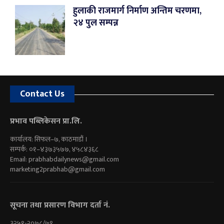
हुलाकी राजमार्ग निर्माण अन्तिम चरणमा,
२४ पुल सम्पन्न
Contact Us
प्रभाव पब्लिकेसन प्रा.लि.
कार्यालय: सिफल–७, काठमाडौं ।
सम्पर्क: ०१–४३७३५७७, ४५८४३६८
Email:
prabhabdailynews@gmail.com
marketing2prabhab@gmail.com
सूचना तथा प्रसारण विभाग दर्ता नं.
३२५१-२०७८/७९