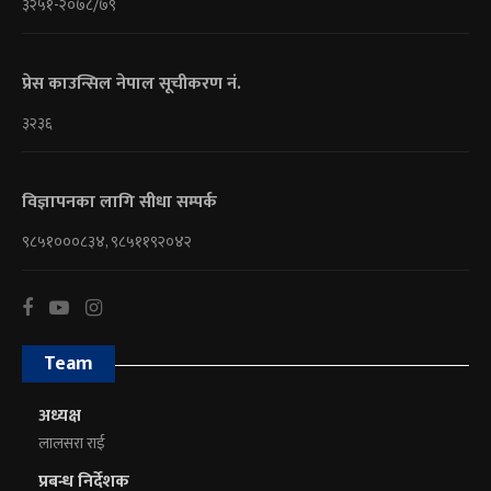
३२५१-२०७८/७९
प्रेस काउन्सिल नेपाल सूचीकरण नं.
३२३६
विज्ञापनका लागि सीधा सम्पर्क
९८५१०००८३४, ९८५११९२०४२
Team
अध्यक्ष
लालसरा राई
प्रबन्ध निर्देशक