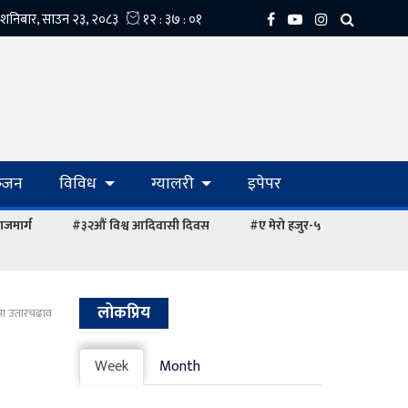
्‍जन
विविध
ग्यालरी
इपेपर
ाजमार्ग
#३२औं विश्व आदिवासी दिवस
#ए मेरो हजुर-५
लोकप्रिय
्यमा उतारचढाव
Week
Month