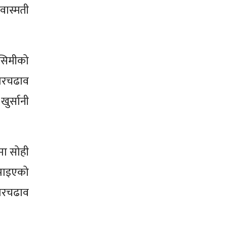
वास्मती
 सिमीको
ारचढाव
ुर्सानी
मा सोही
 पाइएको
तारचढाव