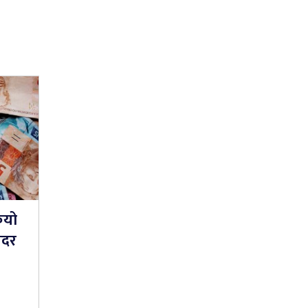
ियो
यदर