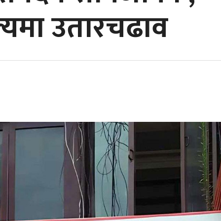
ूल्यमा उतारचढाव