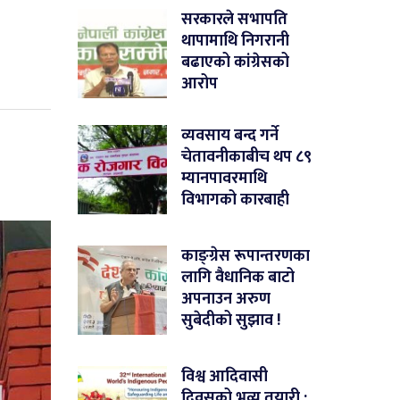
सरकारले सभापति
थापामाथि निगरानी
बढाएको कांग्रेसको
आरोप
व्यवसाय बन्द गर्ने
चेतावनीकाबीच थप ८९
म्यानपावरमाथि
विभागको कारबाही
काङ्ग्रेस रूपान्तरणका
लागि वैधानिक बाटो
अपनाउन अरुण
सुबेदीको सुझाव !
विश्व आदिवासी
दिवसको भव्य तयारी :