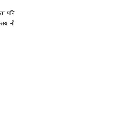
एता पनि
क सय नौ