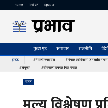
Home
हाम्रो बारे
Epaper
मुख्य पृष्ठ
समाचार
राजनीति
वैद
ट्रेन्डिङ
#नेपाली काङ्ग्रेस
#नेपाल आदिवासी जनजाति महास
#जेयूएस
#दीपमाला ढकाल मिस नेपाल
बजार
मूल्य विश्लेषण प