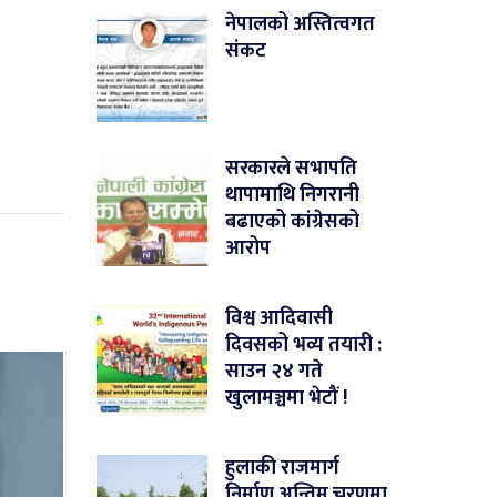
नेपालको अस्तित्वगत
संकट
सरकारले सभापति
थापामाथि निगरानी
बढाएको कांग्रेसको
आरोप
विश्व आदिवासी
दिवसको भव्य तयारी :
साउन २४ गते
खुलामञ्चमा भेटौं !
हुलाकी राजमार्ग
निर्माण अन्तिम चरणमा,