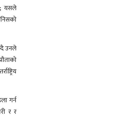
को; यसले
मानिसको
दै उनले
्झौताको
ाष्ट्रिय
ला गर्न
ारी र र