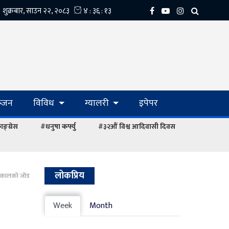
्‍जन
विविध
ग्यालरी
इपेपर
ङ्ग्रेस
#धनुषा कर्फ्यु
#३२औं विश्व आदिवासी दिवस
लोकप्रिय
्ष ढकालको जोड
Week
Month