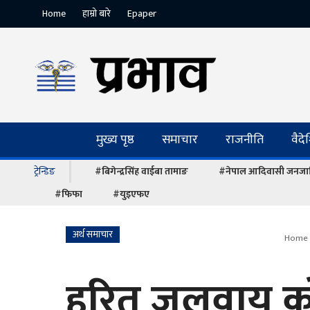
Home
हाम्रो बारे
Epaper
मुख्य पृष्ठ
समाचार
राजनीति
वैद
ट्रेन्डिङ
#बिगेन्द्रसिंह वाईबा तामाङ
#नेपाल आदिवासी जनजात
#फिफा
#युइएफए
अर्थ समाचार
Home
हरित जलवायु कोष