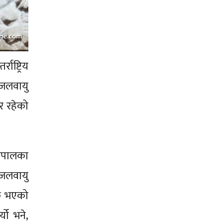
ाष्ट्रिय
र जलवायु
र रहेको
नेपालका
 जलवायु
यक भएको
्यो भने,