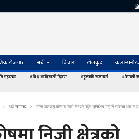
ेशिक रोजगार
अर्थ
विचार
खेलकुद
कला-मनोरञ
ि महासंघ
#विश्व आदिवासी दिवस
#हुलाकी राजमार्ग
#नेपाली का
अर्थ समाचार
हरित जलवायु कोषमा निजी क्षेत्रको पहुँच सुनिश्चित गर्नुपर्ने महासंघ अध्यक
मा निजी क्षेत्रको