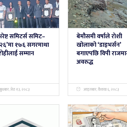
रेष्ट समिटर्स समिट–
बेमौसमी वर्षाले रोशी
२६’मा १७६ सगरमाथा
खोलाको ‘डाइभर्सन’
ोहीलाई सम्मान
बगाएपछि विपी राजमार
अवरुद्ध
बुधबार, जेठ १३, २०८३
आइतबार, वैशाख ६, २०८३