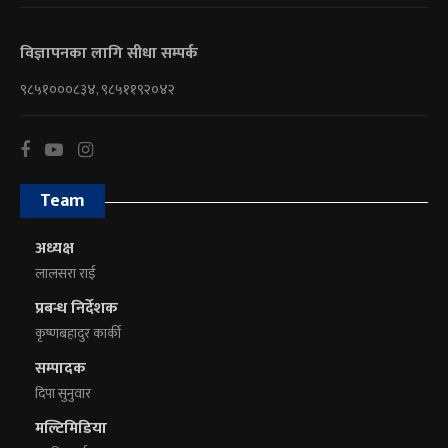
विज्ञापनका लागि सीधा सम्पर्क
९८५१०००८३४, ९८५११९२०४२
Team
अध्यक्ष
लालसरा राई
प्रबन्ध निर्देशक
कृष्णबहादुर कार्की
सम्पादक
दिपा सुनुवार
मल्टिमिडिया