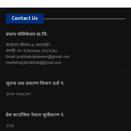
Contact Us
प्रभाव पब्लिकेसन प्रा.लि.
कार्यालय: सिफल–७, काठमाडौं ।
सम्पर्क: ०१–४३७३५७७, ४५८४३६८
Email:
prabhabdailynews@gmail.com
marketing2prabhab@gmail.com
सूचना तथा प्रसारण विभाग दर्ता नं.
३२५१-२०७८/७९
प्रेस काउन्सिल नेपाल सूचीकरण नं.
३२३६