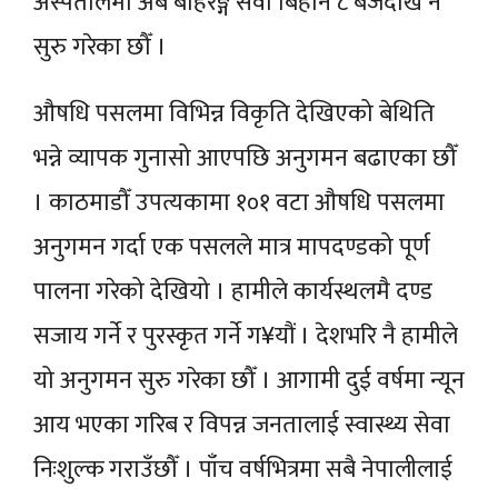
अस्पतालमा अब बहिरङ्ग सेवा बिहान ८ बजेदेखि नै
सुरु गरेका छौँ ।
औषधि पसलमा विभिन्न विकृति देखिएको बेथिति
भन्ने व्यापक गुनासो आएपछि अनुगमन बढाएका छौँ
। काठमाडौँ उपत्यकामा १०१ वटा औषधि पसलमा
अनुगमन गर्दा एक पसलले मात्र मापदण्डको पूर्ण
पालना गरेको देखियो । हामीले कार्यस्थलमै दण्ड
सजाय गर्ने र पुरस्कृत गर्ने ग¥यौं । देशभरि नै हामीले
यो अनुगमन सुरु गरेका छौँ । आगामी दुई वर्षमा न्यून
आय भएका गरिब र विपन्न जनतालाई स्वास्थ्य सेवा
निःशुल्क गराउँछौँ । पाँच वर्षभित्रमा सबै नेपालीलाई