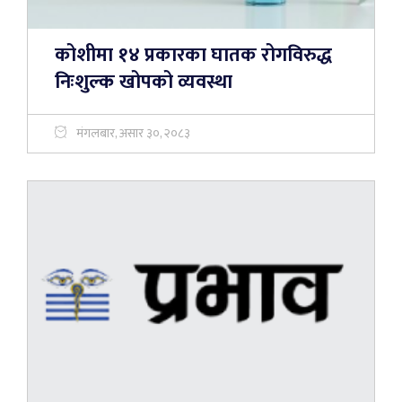
कोशीमा १४ प्रकारका घातक रोगविरुद्ध
निःशुल्क खोपको व्यवस्था
मंगलबार, असार ३०, २०८३