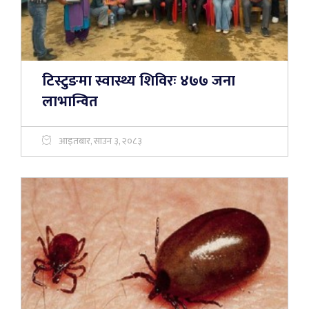
टिस्टुङमा स्वास्थ्य शिविरः ४७७ जना
लाभान्वित
आइतबार, साउन ३, २०८३