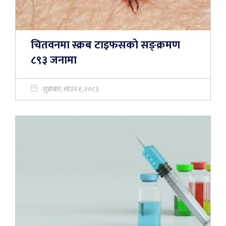
चितवनमा स्क्रब टाइफसकाे सङ्क्रमण
८९३ जनामा
शुक्रबार, साउन १, २०८३