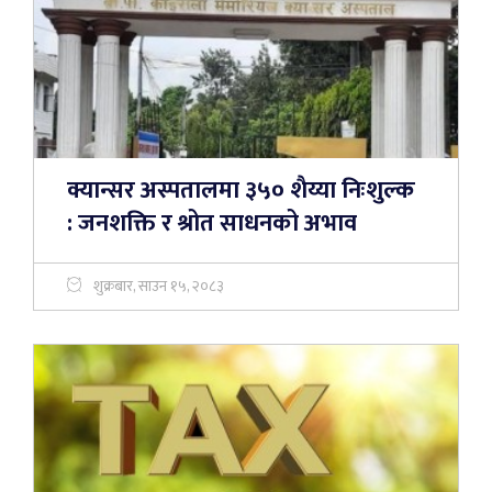
क्यान्सर अस्पतालमा ३५० शैय्या निःशुल्क
: जनशक्ति र श्रोत साधनको अभाव
शुक्रबार, साउन १५, २०८३