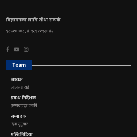
विज्ञापनका लागि सीधा सम्पर्क
९८५१०००८३४, ९८५११९२०४२
Team
अध्यक्ष
लालसरा राई
प्रबन्ध निर्देशक
कृष्णबहादुर कार्की
सम्पादक
दिपा सुनुवार
मल्टिमिडिया