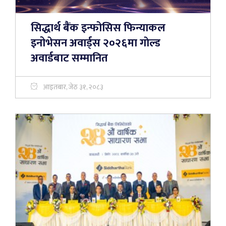
सिद्धार्थ बैंक इन्फोसिस फिन्याकल
इनोभेसन अवार्ड्स २०२६मा गाेल्ड
अवार्डबाट सम्मानित
आइतबार, जेठ ३१, २०८३