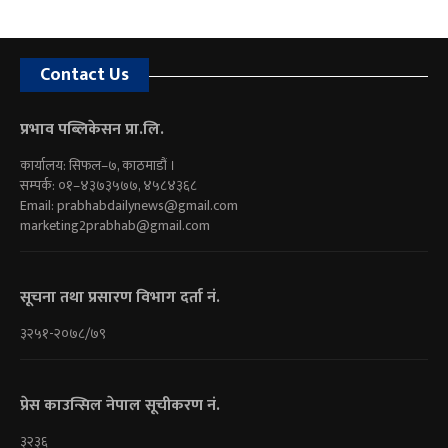
Contact Us
प्रभाव पब्लिकेसन प्रा.लि.
कार्यालय: सिफल–७, काठमाडौं ।
सम्पर्क: ०१–४३७३५७७, ४५८४३६८
Email:
prabhabdailynews@gmail.com
marketing2prabhab@gmail.com
सूचना तथा प्रसारण विभाग दर्ता नं.
३२५१-२०७८/७९
प्रेस काउन्सिल नेपाल सूचीकरण नं.
३२३६