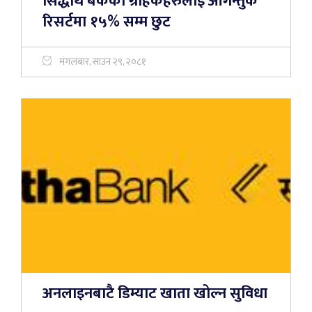
सिद्धार्थ बैंकका ग्राहकहरुलाई आगन्तुक
रिसर्टमा १५% सम्म छुट
मंगलबार, साउन २९, २०८१
अनलाइनबाटै डिम्याट खाता खोल्न सुविधा