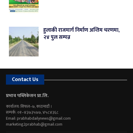
हुलाकी राजमार्ग निर्माण अन्तिम चरणमा,
२४ पुल सम्पन्न
Contact Us
प्रभाव पब्लिकेसन प्रा.लि.
कार्यालय: सिफल–७, काठमाडौं ।
सम्पर्क: ०१–४३७३५७७, ४५८४३६८
Email:
prabhabdailynews@gmail.com
marketing2prabhab@gmail.com