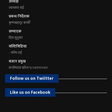
अध्यक्ष
लालसरा राई
प्रबन्ध निर्देशक
कृष्णबहादुर कार्की
सम्पादक
दिपा सुनुवार
मल्टिमिडिया
- मनिष राई
बजार प्रमुख
सन्तोषराज खरेल ९८५११९२०४२
Follow us on Twiitter
Like us on Facebook