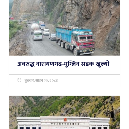
अवरुद्ध नारायणगढ-मुग्लिन सडक खुल्यो
बुधबार, साउन २०, २०८३