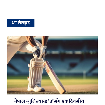
थप खेलकुद
नेपाल न्युजिल्यान्ड ‘ए’सँग एकदिवसीय