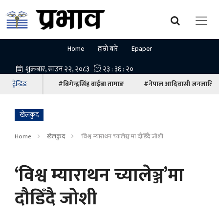
Home
हाम्रो बारे
Epaper
ट्रेन्डिङ
#बिगेन्द्रसिंह वाईबा तामाङ
#नेपाल आदिवासी जनजाति म
खेलकुद
Home
खेलकुद
‘विश्व म्याराथन च्यालेञ्ज’मा दौडिँदै जोशी
‘विश्व म्याराथन च्यालेञ्ज’मा
दौडिँदै जोशी