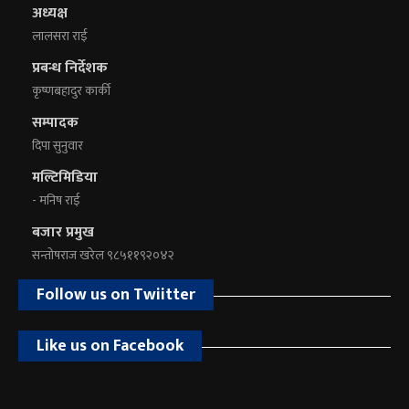
अध्यक्ष
लालसरा राई
प्रबन्ध निर्देशक
कृष्णबहादुर कार्की
सम्पादक
दिपा सुनुवार
मल्टिमिडिया
- मनिष राई
बजार प्रमुख
सन्तोषराज खरेल ९८५११९२०४२
Follow us on Twiitter
Like us on Facebook