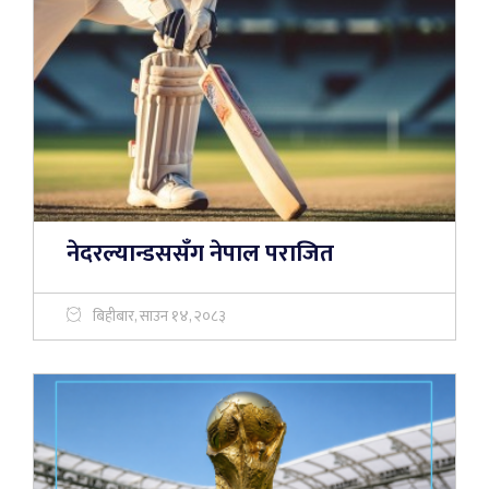
नेदरल्यान्डससँग नेपाल पराजित
बिहीबार, साउन १४, २०८३