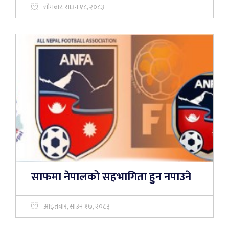
सोमबार, साउन १८, २०८३
साफमा नेपालको सहभागिता हुन नपाउने
आइतबार, साउन १७, २०८३