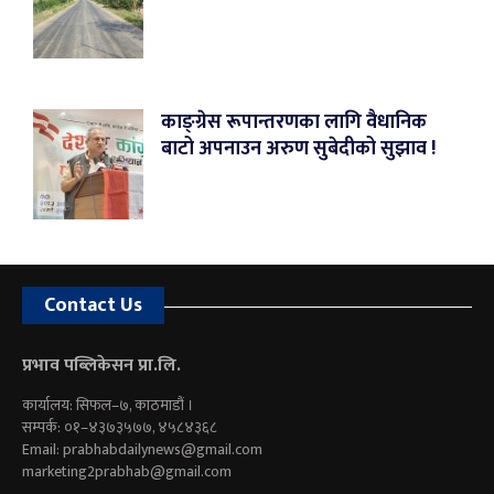
काङ्ग्रेस रूपान्तरणका लागि वैधानिक
बाटो अपनाउन अरुण सुबेदीको सुझाव !
Contact Us
प्रभाव पब्लिकेसन प्रा.लि.
कार्यालय: सिफल–७, काठमाडौं ।
सम्पर्क: ०१–४३७३५७७, ४५८४३६८
Email:
prabhabdailynews@gmail.com
marketing2prabhab@gmail.com