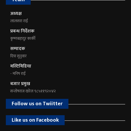
अध्यक्ष
लालसरा राई
प्रबन्ध निर्देशक
कृष्णबहादुर कार्की
सम्पादक
दिपा सुनुवार
मल्टिमिडिया
- मनिष राई
बजार प्रमुख
सन्तोषराज खरेल ९८५११९२०४२
Follow us on Twiitter
Like us on Facebook