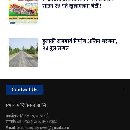
साउन २४ गते खुलामञ्चमा भेटौं !
हुलाकी राजमार्ग निर्माण अन्तिम चरणमा,
२४ पुल सम्पन्न
Contact Us
प्रभाव पब्लिकेसन प्रा.लि.
कार्यालय: सिफल–७, काठमाडौं ।
सम्पर्क: ०१–४३७३५७७, ४५८४३६८
Email:
prabhabdailynews@gmail.com