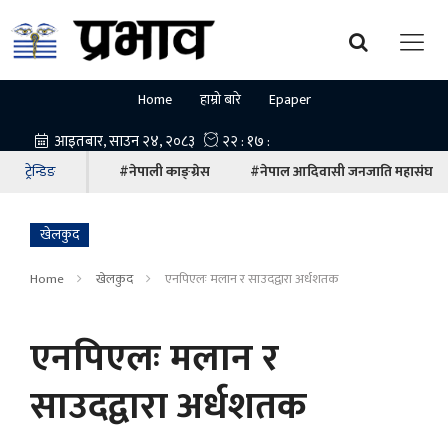
Home
हाम्रो बारे
Epaper
ट्रेन्डिङ
#नेपाली काङ्ग्रेस
#नेपाल आदिवासी जनजाति महासंघ
खेलकुद
Home
खेलकुद
एनपिएलः मलान र साउदद्वारा अर्धशतक
एनपिएलः मलान र
साउदद्वारा अर्धशतक