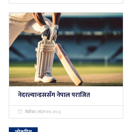
नेदरल्यान्डससँग नेपाल पराजित
बिहीबार, साउन १४, २०८३