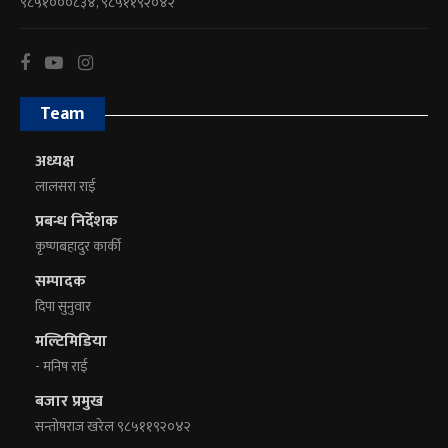
९८५१०००८३४, ९८५११९२०४२
Team
अध्यक्ष
लालसरा राई
प्रबन्ध निर्देशक
कृष्णबहादुर कार्की
सम्पादक
दिपा सुनुवार
मल्टिमिडिया
- मनिष राई
बजार प्रमुख
सन्तोषराज खरेल ९८५११९२०४२