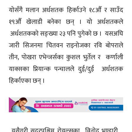
योसँगै मलान अर्धशतक हिर्काउने १८औँ र साउँद
१९औँ खेलाडी बनेका छन् । यो अर्धशतकले
अर्धशतकको सङ्ख्या २३ पनि पुगेको छ । यसअघि
जारी सिजनमा चितवन राइनोजका रवि बोपराले
तीन, पोखरा एभेन्जर्सका कुशल भुर्तेल र कर्णाली
याक्सका प्रियान्क पन्चालले दुई/दुई अर्धशतक
हिर्काएका छन् ।
यसैगरी सुदूरपश्चिम रोयल्सका विनोद भण्डारी,