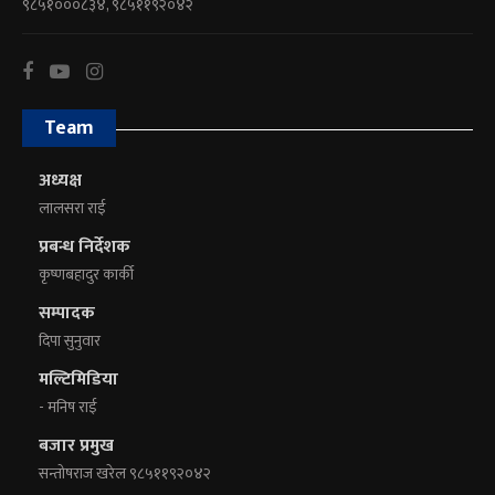
९८५१०००८३४, ९८५११९२०४२
Team
अध्यक्ष
लालसरा राई
प्रबन्ध निर्देशक
कृष्णबहादुर कार्की
सम्पादक
दिपा सुनुवार
मल्टिमिडिया
- मनिष राई
बजार प्रमुख
सन्तोषराज खरेल ९८५११९२०४२