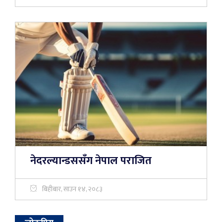
नेदरल्यान्डससँग नेपाल पराजित
बिहीबार, साउन १४, २०८३