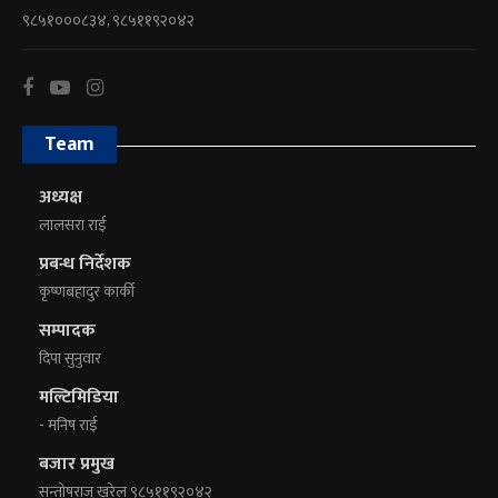
९८५१०००८३४, ९८५११९२०४२
Team
अध्यक्ष
लालसरा राई
प्रबन्ध निर्देशक
कृष्णबहादुर कार्की
सम्पादक
दिपा सुनुवार
मल्टिमिडिया
- मनिष राई
बजार प्रमुख
सन्तोषराज खरेल ९८५११९२०४२