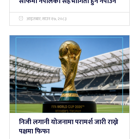
साफमा नेपालको सहभागिता हुन नपाउने
आइतबार, साउन १७, २०८३
निजी लगानी योजनामा परामर्श जारी राख्ने
पक्षमा फिफा