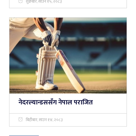
शुक्रबार, साउन १५, २०८३
नेदरल्यान्डससँग नेपाल पराजित
बिहीबार, साउन १४, २०८३