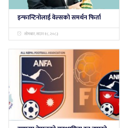
इन्फान्टिनोलाई वेल्सको समर्थन फिर्ता
सोमबार, साउन १८, २०८३