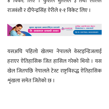
४ विकेट लिए । कुशल भुर्तेलले ३ तथा ललित
राजवंशी र दीपेन्द्रसिंह ऐरीले १-१ विकेट लिए ।
यसअघि पहिलो खेलमा नेपालले वेस्टइन्डिजलाई
हराएर ऐतिहासिक जित हासिल गरेको थियो । यस
खेल जितपछि नेपालले टेस्ट राष्ट्रविरुद्ध ऐतिहासिक
शृंखला समेत जितेको छ ।