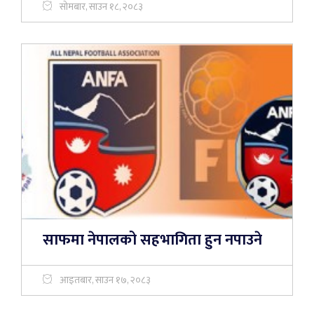
सोमबार, साउन १८, २०८३
साफमा नेपालको सहभागिता हुन नपाउने
आइतबार, साउन १७, २०८३