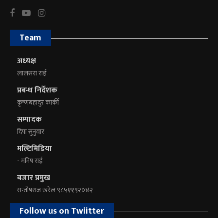
Team
अध्यक्ष
लालसरा राई
प्रबन्ध निर्देशक
कृष्णबहादुर कार्की
सम्पादक
दिपा सुनुवार
मल्टिमिडिया
- मनिष राई
बजार प्रमुख
सन्तोषराज खरेल ९८५११९२०४२
Follow us on Twiitter