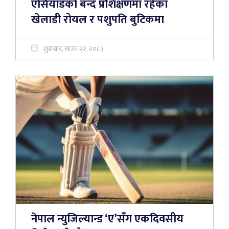
एसियाडको बन्द प्रशिक्षणमा रहेका
खेलाडी रोयल र पशुपति बुटिकमा
शुक्रबार, साउन २२, २०८३
नेपाल न्युजिल्यान्ड ‘ए’सँग एकदिवसीय