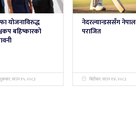
फा योजनाविरुद्ध
नेदरल्यान्डससँग नेपाल
श्वकप बहिष्कारको
पराजित
तावनी
शुक्रबार, साउन १५, २०८३
बिहीबार, साउन १४, २०८३