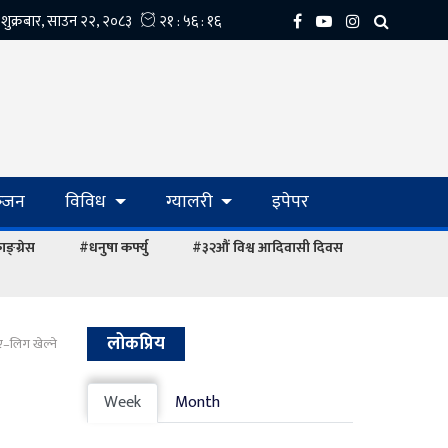
्‍जन
विविध
ग्यालरी
इपेपर
ङ्ग्रेस
#धनुषा कर्फ्यु
#३२औं विश्व आदिवासी दिवस
लोकप्रिय
ए–लिग खेल्ने
Week
Month