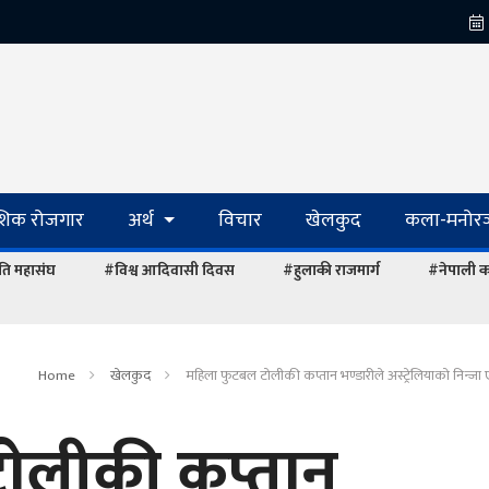
ेशिक रोजगार
अर्थ
विचार
खेलकुद
कला-मनोरञ
ि महासंघ
#विश्व आदिवासी दिवस
#हुलाकी राजमार्ग
#नेपाली का
Home
खेलकुद
महिला फुटबल टोलीकी कप्तान भण्डारीले अस्ट्रेलियाको निन्जा 
ोलीकी कप्तान