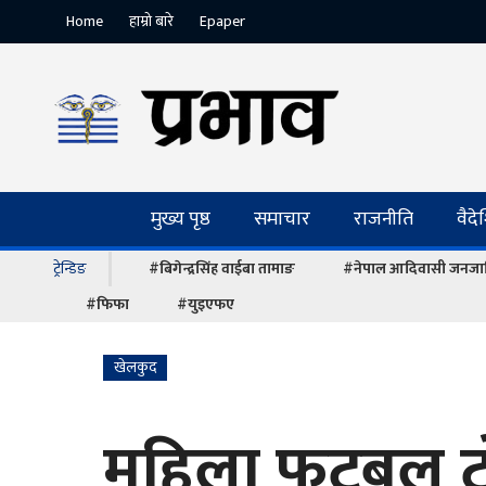
Home
हाम्रो बारे
Epaper
मुख्य पृष्ठ
समाचार
राजनीति
वैद
ट्रेन्डिङ
#बिगेन्द्रसिंह वाईबा तामाङ
#नेपाल आदिवासी जनजात
#फिफा
#युइएफए
खेलकुद
महिला फुटबल ट