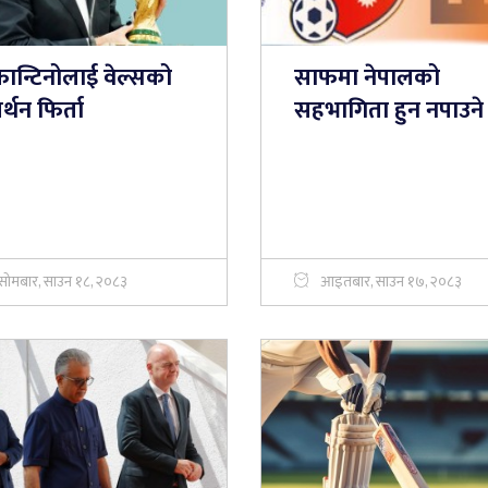
फान्टिनोलाई वेल्सको
साफमा नेपालको
्थन फिर्ता
सहभागिता हुन नपाउने
सोमबार, साउन १८, २०८३
आइतबार, साउन १७, २०८३