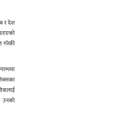
ब र देश
 बताएको
 गरेकी
गाम्पमा
निक्सका
ित्रालाई
न्। उनको