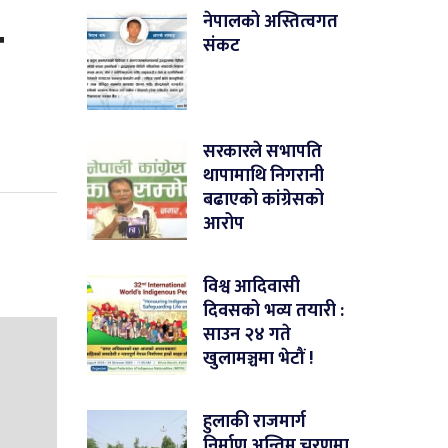
ग
नेपालको अस्तित्वगत
संकट
सरकारले सभापति
थापामाथि निगरानी
बढाएको कांग्रेसको
आरोप
विश्व आदिवासी
दिवसको भव्य तयारी :
साउन २४ गते
खुलामञ्चमा भेटौं !
हुलाकी राजमार्ग
निर्माण अन्तिम चरणमा,