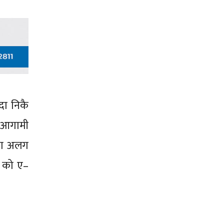
दा निकै
ो आगामी
सँग अलग
६ को ए–