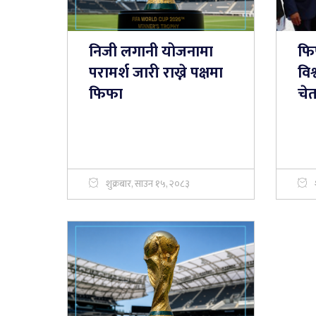
निजी लगानी योजनामा
फि
परामर्श जारी राख्ने पक्षमा
वि
फिफा
चे
शुक्रबार, साउन १५, २०८३