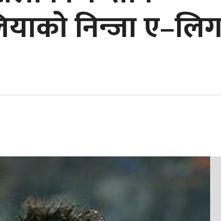
रेलियाको निन्जा ए–लि