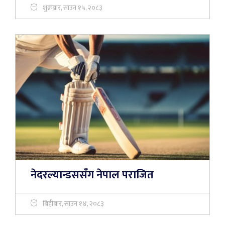
शुक्रबार, साउन १५, २०८३
नेदरल्यान्डससँग नेपाल पराजित
बिहीबार, साउन १४, २०८३