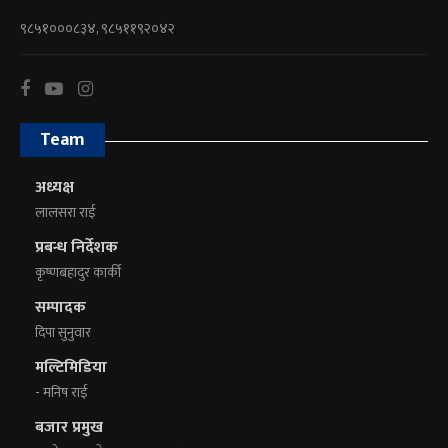
९८५१०००८३४, ९८५११९२०४२
Team
अध्यक्ष
लालसरा राई
प्रबन्ध निर्देशक
कृष्णबहादुर कार्की
सम्पादक
दिपा सुनुवार
मल्टिमिडिया
- मनिष राई
बजार प्रमुख