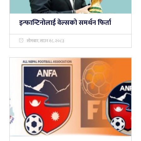
इन्फान्टिनोलाई वेल्सको समर्थन फिर्ता
सोमबार, साउन १८, २०८३