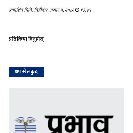
प्रकाशित मिति: बिहीबार, असार ५, २०८२
१३:४९
प्रतिक्रिया दिनुहोस्
थप खेलकुद