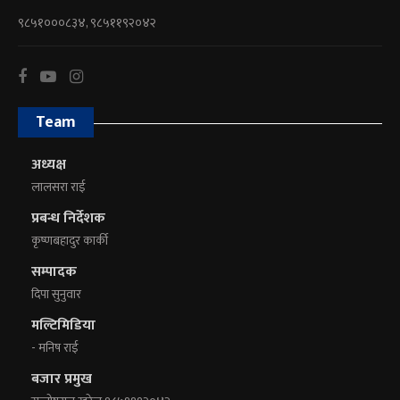
९८५१०००८३४, ९८५११९२०४२
Team
अध्यक्ष
लालसरा राई
प्रबन्ध निर्देशक
कृष्णबहादुर कार्की
सम्पादक
दिपा सुनुवार
मल्टिमिडिया
- मनिष राई
बजार प्रमुख