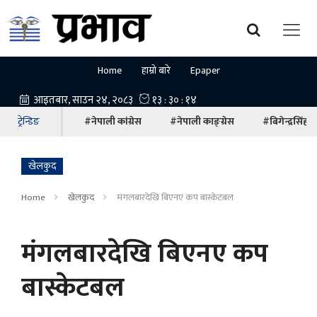
Home
हाम्रो बारे
Epaper
ट्रेन्डिङ
#नेपाली कांग्रेस
#नेपाली काङ्ग्रेस
#बिगेन्द्रसिंह
खेलकुद
Home
खेलकुद
मंगलबारदेखि बिएनए कप बास्केटबल
मंगलबारदेखि बिएनए कप
बास्केटबल