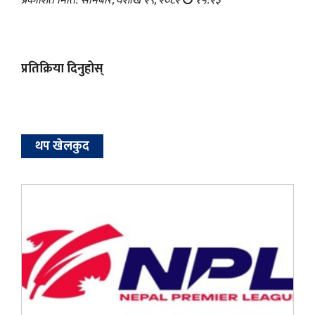
प्रकाशित मिति: सोमबार, वैशाख २९, २०८२
१५:२३
प्रतिक्रिया दिनुहोस्
थप खेलकुद